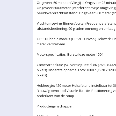
Ongeveer 60 minuten Vliegtijd: Ongeveer 23 minu
Ongeveer 8000 meter (interferentievrije omgeving)
beeldoverdrachtsafstand: Ongeveer 500 meter (st
Vluchtomgeving: Binnen/buiten Frequentie afstand
afstandsbediening, 90 graden omhoog en omlaag
GPS: Dubbele modus (GPS/GLONASS) Hekwerk: Hoo
meter verstelbaar
Motorspecificaties: Borstelloze motor 1504
Cameraresolutie (5G-versie): Beeld: 8K (7680 x 4320
pixels) Onderste opname: Foto: 1080P (1920 x 1280 
pixels)
Hekhoogte: 120 meter Hekafstand instelbaar tot 30
Blauw/groen/rood Visuele functie: Positionering 
onderkant van de romp
Producteigenschappen: