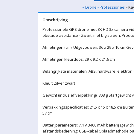
« Drone - Professioneel
- Ka
Omschrijving
Professionele GPS drone met 8K HD 3x camera vid
obstacle avoidance - Zwart, met big screen. Produc
Afmetingen (cm): Uitgevouwen: 36 x 29 x 10 cm Gev
Afmetingen kleurdoos: 29 x 9,2 x 21,6 cm
Belangrijkste materialen: ABS, hardware, elektroni
Kleur: Zilver zwart
Gewicht (inclusief verpakking): 808 g Startgewicht 
Verpakkingsspecificaties: 21,5 x 15 x 18,5 cm Buiten
57 cm
Batterijparameters: 7,4 V 3400 mAh batterij (gewic
afstandsbediening: USB-kabel Oplaadmethode batt