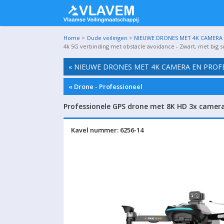
Home
>
Oude veilingen
>
NIEUWE DRONES MET 4K CAMERA E
4k 5G verbinding met obstacle avoidance - Zwart, met big s
« NIEUWE DRONES MET 4K CAMERA EN PROFE
« Drone - Professioneel
Professionele GPS drone met 8K HD 3x camera 
Kavel nummer: 6256-14