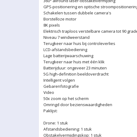
360° allround laser-obstakelvermijding
GPS-positionering en optische stroompositioneri
Schakelen tussen dubbele camera's
Borstelloze motor
8K pixels
Elektrisch traploos verstelbare camera tot 90 grad
Niveau 7 windweerstand
Terugkeer naar huis bij controleverlies
LCD-afstandsbediening
Lage batterijwaarschuwing
Terugkeer naar huis met één klik
Batterijduur: ongeveer 23 minuten
5G high-definition beeldoverdracht
Intelligent volgen
Gebarenfotografie
Video
50x zoom op het scherm
Omringd door bezienswaardigheden
Paklijst:
Drone: 1 stuk
Afstandsbediening: 1 stuk
Obstakelvermijdingskop: 1 stuk