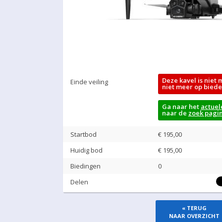
Deze kavel is niet 
Einde veiling
niet meer op biede
Ga naar het
actuel
naar de
zoek pagi
Startbod
€ 195,00
Huidig bod
€
195,00
Biedingen
0
Delen
« TERUG
NAAR OVERZICHT