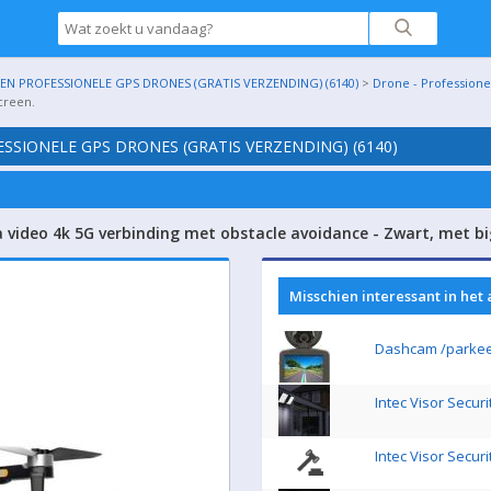
N PROFESSIONELE GPS DRONES (GRATIS VERZENDING) (6140)
>
Drone - Professione
creen.
SSIONELE GPS DRONES (GRATIS VERZENDING) (6140)
video 4k 5G verbinding met obstacle avoidance - Zwart, met bi
Misschien interessant in het
Dashcam /parke
Intec Visor Secur
Intec Visor Secur