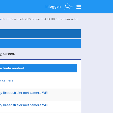
Inloggen
el
> Professionele GPS drone met 8K HD 3x camera video
g screen.
 actuele aanbod
ercamera
ity Breedstraler met camera WiFi
ity Breedstraler met camera WiFi