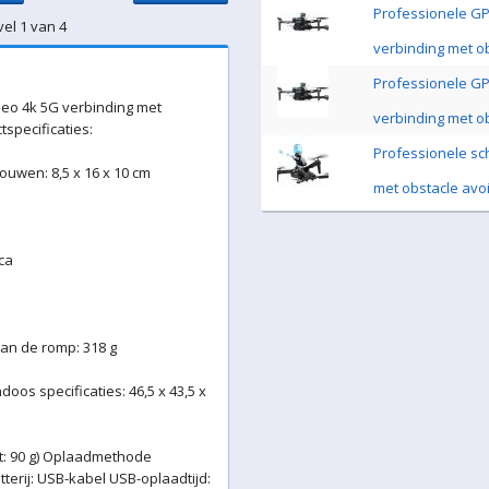
Professionele GP
vel 1 van 4
verbinding met ob
Professionele GP
eo 4k 5G verbinding met
verbinding met ob
tspecificaties:
Professionele sc
ouwen: 8,5 x 16 x 10 cm
met obstacle avoi
ca
van de romp: 318 g
doos specificaties: 46,5 x 43,5 x
ht: 90 g) Oplaadmethode
erij: USB-kabel USB-oplaadtijd: