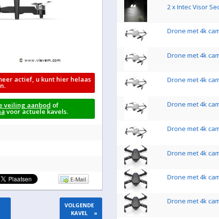
2 x Intec Visor S
Drone met 4k came
Drone met 4k came
meer actief, u kunt hier helaas
Drone met 4k came
n.
Drone met 4k came
e veiling aanbod
of
na
voor actuele kavels.
Drone met 4k came
Drone met 4k came
Drone met 4k came
E-Mail
Drone met 4k came
VOLGENDE
KAVEL
»