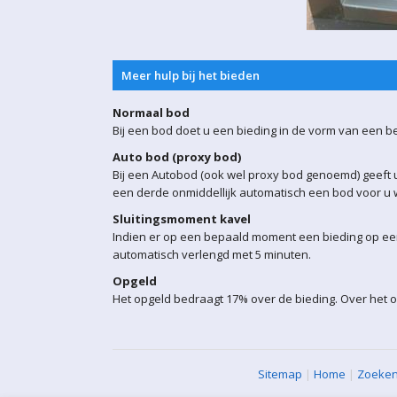
Meer hulp bij het bieden
Normaal bod
Bij een bod doet u een bieding in de vorm van een b
Auto bod (proxy bod)
Bij een Autobod (ook wel proxy bod genoemd) geeft u
een derde onmiddellijk automatisch een bod voor u w
Sluitingsmoment kavel
Indien er op een bepaald moment een bieding op een 
automatisch verlengd met 5 minuten.
Opgeld
Het opgeld bedraagt 17% over de bieding. Over het o
Sitemap
|
Home
|
Zoeke