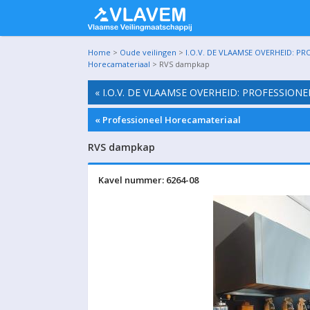
Home
>
Oude veilingen
>
I.O.V. DE VLAAMSE OVERHEID: P
Horecamateriaal
> RVS dampkap
« I.O.V. DE VLAAMSE OVERHEID: PROFESSI
« Professioneel Horecamateriaal
RVS dampkap
Kavel nummer: 6264-08