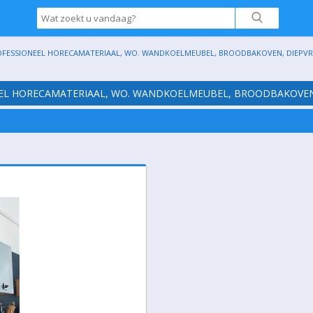
ROFESSIONEEL HORECAMATERIAAL, WO. WANDKOELMEUBEL, BROODBAKOVEN, DIEPVRIE
ONEEL HORECAMATERIAAL, WO. WANDKOELMEUBEL, BROODBAKOVEN, 