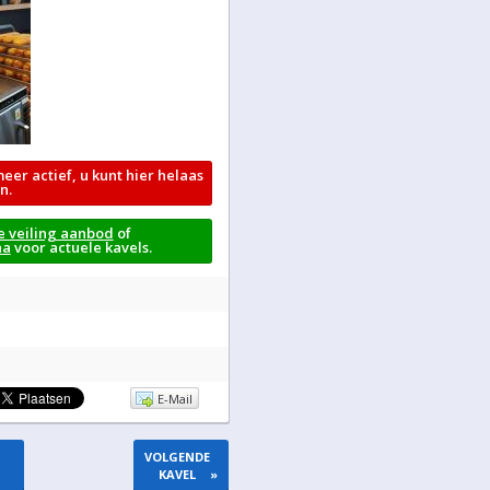
meer actief, u kunt hier helaas
n.
e veiling aanbod
of
na
voor actuele kavels.
E-Mail
VOLGENDE
KAVEL
»