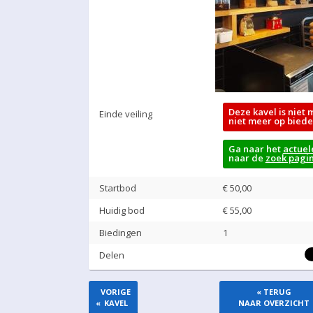
Deze kavel is niet 
Einde veiling
niet meer op biede
Ga naar het
actuel
naar de
zoek pagi
Startbod
€ 50,00
Huidig bod
€
55,00
Biedingen
1
Delen
VORIGE
« TERUG
«
KAVEL
NAAR OVERZICHT