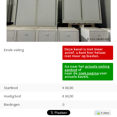
Deze kavel is niet meer
Einde veiling
actief, u kunt hier helaas
niet meer op bieden.
Ga naar het
actuele veiling
aanbod
of
naar de
zoek pagina
voor
actuele kavels.
Startbod
€ 60,00
Huidig bod
€
60,00
Biedingen
0
E-Mail