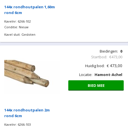
144x rondhoutpalen 1,60m
rond 6cm
Kavelnr: 6266-102
Conditie: Nieuw
Kavel sluit: Gesloten
Biedingen:
0
Startbod:
€473,00
473,00
Huidig bod:
€
Locatie:
Hamont-Achel
BIED MEE
144x rondhoutpalen 2m
rond 6cm
Kavelnr: 6266-103