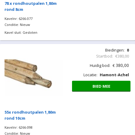
78 x rondhoutpalen 1,80m
rond 8cm
Kavelnr: 6266-077
Conditie: Nieuw
Kavel sluit: Gesloten
Biedingen:
0
Startbod:
€380,00
380,00
Huidig bod:
€
Locatie:
Hamont-Achel
BIED MEE
55x rondhoutpalen 1,80m
rond 10cm
Kavelnr: 6266-098
Conditie: Nieuw