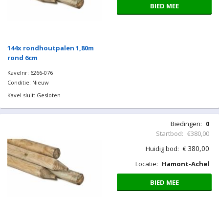
BIED MEE
144x rondhoutpalen 1,80m
rond 6cm
Kavelnr: 6266-076
Conditie: Nieuw
Kavel sluit: Gesloten
Biedingen:
0
Startbod:
€380,00
380,00
Huidig bod:
€
Locatie:
Hamont-Achel
BIED MEE