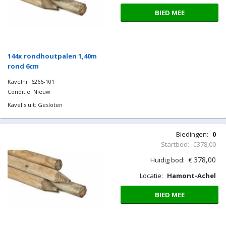
BIED MEE
144x rondhoutpalen 1,40m
rond 6cm
Kavelnr: 6266-101
Conditie: Nieuw
Kavel sluit: Gesloten
Biedingen:
0
Startbod:
€378,00
378,00
Huidig bod:
€
Locatie:
Hamont-Achel
BIED MEE