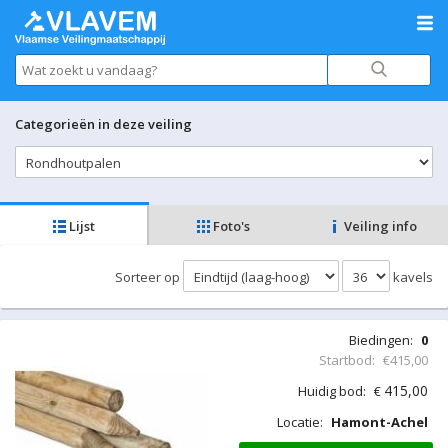
Categorieën in deze veiling
Lijst
Foto's
Veiling info
Sorteer op
kavels
Biedingen:
0
Startbod:
€415,00
415,00
Huidig bod:
€
Locatie:
Hamont-Achel