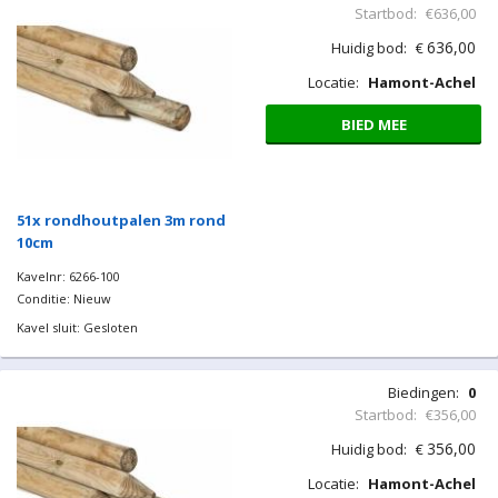
Startbod:
€636,00
636,00
Huidig bod:
€
Locatie:
Hamont-Achel
BIED MEE
51x rondhoutpalen 3m rond
10cm
Kavelnr: 6266-100
Conditie: Nieuw
Kavel sluit: Gesloten
Biedingen:
0
Startbod:
€356,00
356,00
Huidig bod:
€
Locatie:
Hamont-Achel