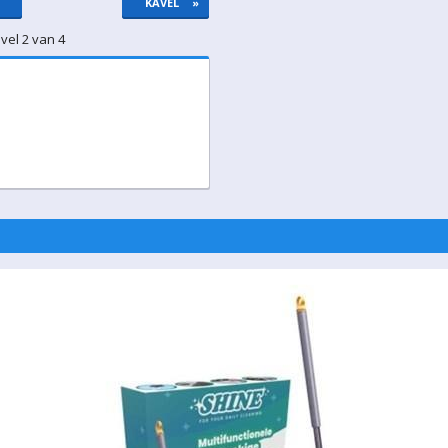
KAVEL
»
vel 2 van 4