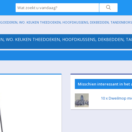
EDEREN, WO. KEUKEN THEEDOEKEN, HOOFDKUSSENS, DEKBEDDEN, TANDENBORSTELS
, WO. KEUKEN THEEDOEKEN, HOOFDKUSSENS, DEKBEDDEN, TAND
Misschien interessant in het
10 x Dweilmop mi