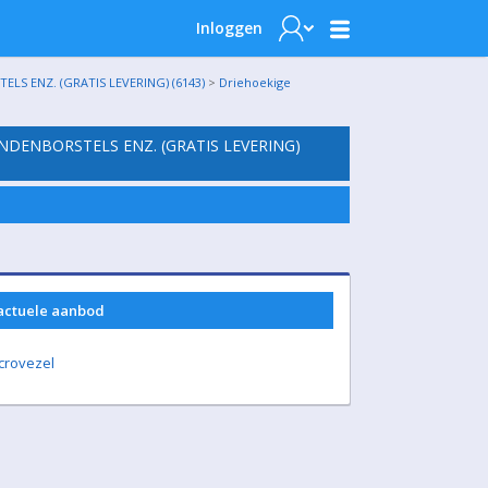
Inloggen
 ENZ. (GRATIS LEVERING) (6143)
>
Driehoekige
ENBORSTELS ENZ. (GRATIS LEVERING)
 actuele aanbod
crovezel