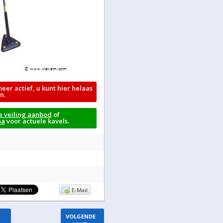
meer actief, u kunt hier helaas
n.
e veiling aanbod
of
na
voor actuele kavels.
E-Mail
VOLGENDE