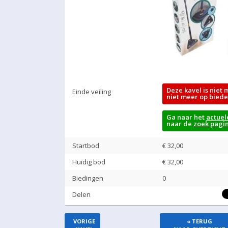
Deze kavel is niet 
Einde veiling
niet meer op biede
Ga naar het
actuel
naar de
zoek pagi
Startbod
€ 32,00
Huidig bod
€
32,00
Biedingen
0
Delen
VORIGE
« TERUG