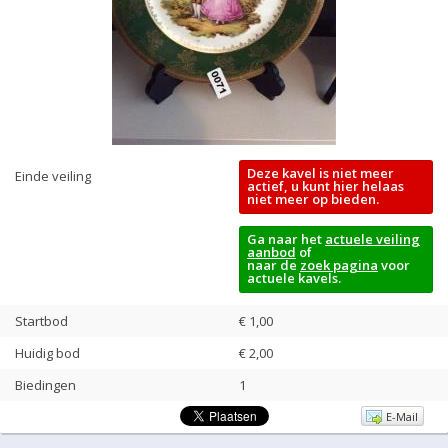
Deze kavel is niet meer
Einde veiling
actief, u kunt hier helaas
niet meer op bieden.
Ga naar het
actuele veiling
aanbod
of
naar de
zoek pagina
voor
actuele kavels.
Startbod
€ 1,00
Huidig bod
€
2,00
Biedingen
1
E-Mail