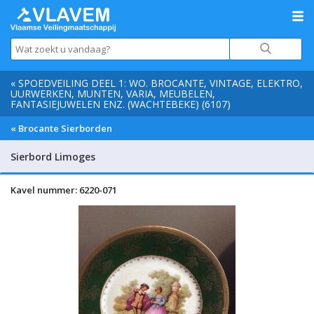
« SPOEDVEILING DEEL 1: WO. BROCANTE, VINTAGE, ELEKTRO,
UURWERKEN, MUNTEN, VARIA, MEUBELEN,
FANTASIEJUWELEN ENZ. (WACHTEBEKE) (6107)
« Brocante Sierborden
Sierbord Limoges
Kavel nummer: 6220-071