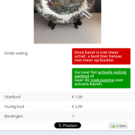
Deze kavel is niet meer
Einde veiling
actief, u kunt hier helaas
niet meer op bieden.
Ga naar het
actuele veiling
aanbod
of
naar de
zoek pagina
voor
actuele kavels.
Startbod
€ 1,00
Huidig bod
€
2,00
Biedingen
1
E-Mail