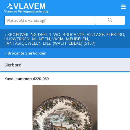
« SPOEDVEILING DEEL 1: WO. BROCANTE, VINTAGE, ELEKTRO,
UURWERKEN, MUNTEN, VARIA, MEUBELEN,
FANTASIEJUWELEN ENZ. (WACHTEBEKE) (6107)
« Brocante Sierborden
Sierbord
Kavel nummer: 6220-069