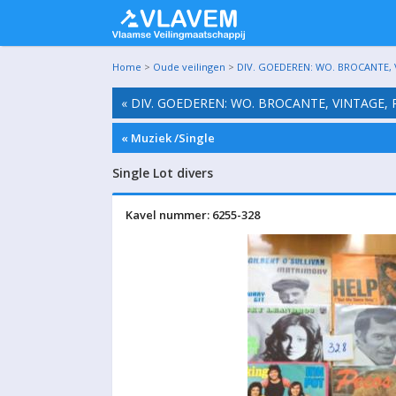
Home
>
Oude veilingen
>
DIV. GOEDEREN: WO. BROCANTE, 
« DIV. GOEDEREN: WO. BROCANTE, VINTAGE,
« Muziek /Single
Single Lot divers
Kavel nummer: 6255-328