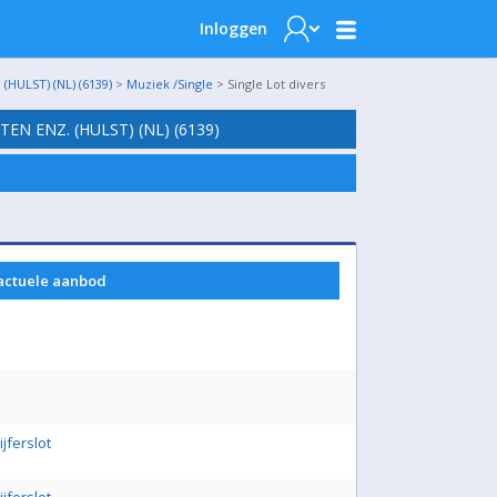
Inloggen
ULST) (NL) (6139)
>
Muziek /Single
> Single Lot divers
N ENZ. (HULST) (NL) (6139)
 actuele aanbod
jferslot