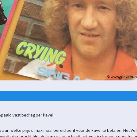
epaald vast bedrag per kavel
 aan welke prijs u maximaal bereid bent voor de kavel te betalen. Het Vei
ordt uitgebracht. Het Veiling-systeem biedt automatisch voor u door tot 