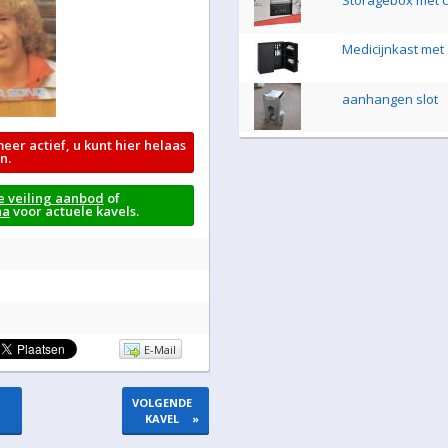
Storagebox met ci
Medicijnkast met 
aanhangen slot
meer actief, u kunt hier helaas
n.
e veiling aanbod
of
na
voor actuele kavels.
E-Mail
VOLGENDE
KAVEL
»