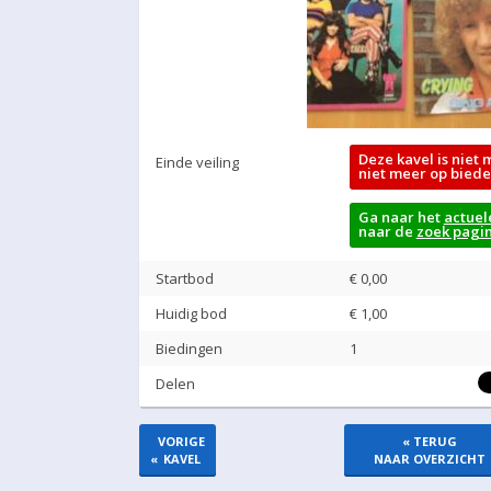
Deze kavel is niet 
Einde veiling
niet meer op biede
Ga naar het
actuel
naar de
zoek pagi
Startbod
€ 0,00
Huidig bod
€
1,00
Biedingen
1
Delen
VORIGE
« TERUG
«
KAVEL
NAAR OVERZICHT