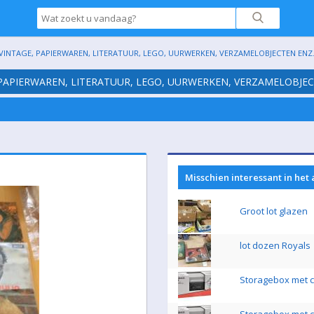
VINTAGE, PAPIERWAREN, LITERATUUR, LEGO, UURWERKEN, VERZAMELOBJECTEN ENZ. (H
 PAPIERWAREN, LITERATUUR, LEGO, UURWERKEN, VERZAMELOBJECTE
Misschien interessant in het
Groot lot glazen
lot dozen Royals
Storagebox met ci