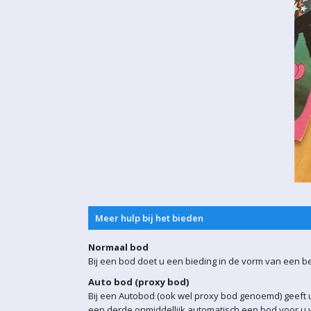
Meer hulp bij het bieden
Normaal bod
Bij een bod doet u een bieding in de vorm van een b
Auto bod (proxy bod)
Bij een Autobod (ook wel proxy bod genoemd) geeft u
een derde onmiddellijk automatisch een bod voor u w