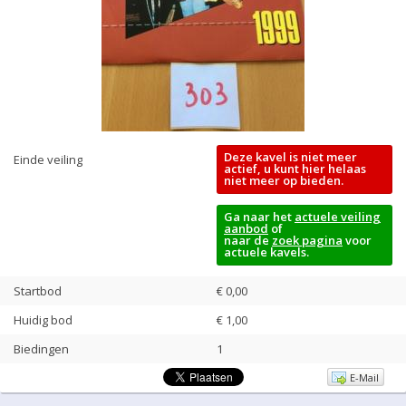
Deze kavel is niet meer
Einde veiling
actief, u kunt hier helaas
niet meer op bieden.
Ga naar het
actuele veiling
aanbod
of
naar de
zoek pagina
voor
actuele kavels.
Startbod
€ 0,00
Huidig bod
€
1,00
Biedingen
1
E-Mail