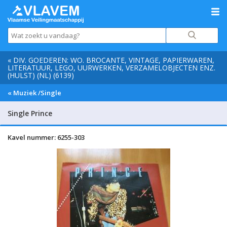
« DIV. GOEDEREN: WO. BROCANTE, VINTAGE, PAPIERWAREN,
LITERATUUR, LEGO, UURWERKEN, VERZAMELOBJECTEN ENZ.
(HULST) (NL) (6139)
« Muziek /Single
Single Prince
Kavel nummer: 6255-303