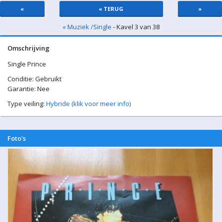
«
« TERUG
»
« Muziek /Single
- Kavel 3 van 38
Omschrijving
Single Prince
Conditie: Gebruikt
Garantie: Nee
Type veiling:
Hybride (klik voor meer info)
Foto's