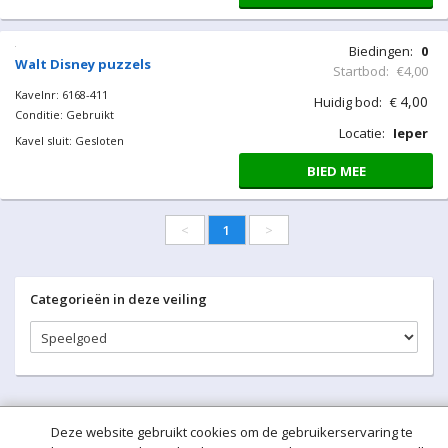
Locatie:
Ieper
BIED MEE
Knuffel beren en pop. 6
stuks
Kavelnr: 6168-276
Conditie: Gebruikt
Kavel sluit: Gesloten
Biedingen:
0
Startbod:
€2,00
2,00
Huidig bod:
€
Locatie:
Ieper
BIED MEE
Deze website gebruikt cookies om de gebruikerservaring te