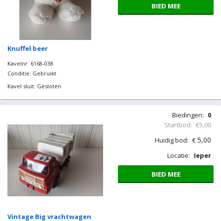
BIED MEE
Knuffel beer
Kavelnr: 6168-038
Conditie: Gebruikt
Kavel sluit: Gesloten
Biedingen:
0
Startbod:
€5,00
5,00
Huidig bod:
€
Locatie:
Ieper
BIED MEE
Vintage Big vrachtwagen