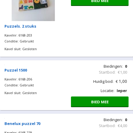
Biedingen:
0
Startbod:
€2,00
2,00
Huidig bod:
€
Locatie:
Ieper
BIED MEE
Knuffel beer
Kavelnr: 6168-130
Conditie: Gebruikt
Kavel sluit: Gesloten
Biedingen:
0
Startbod:
€4,00
4,00
Huidig bod:
€
Locatie:
Ieper