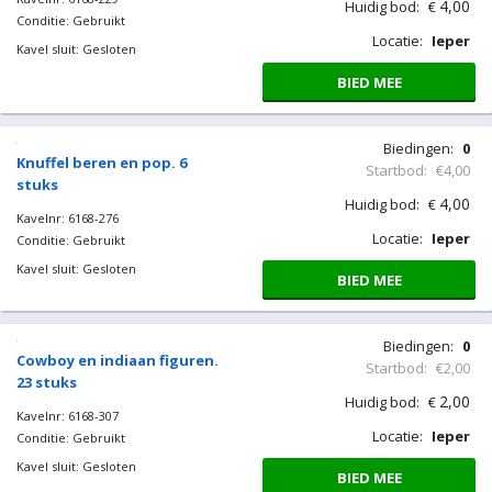
BIED MEE
Lego blokjes
Kavelnr: 6168-171
Conditie: Gebruikt
Kavel sluit: Gesloten
Biedingen:
0
Startbod:
€1,00
1,00
Huidig bod:
€
Locatie:
Ieper
BIED MEE
Puzzels. 2 stuks