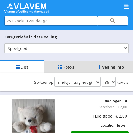
Categorieën in deze veiling
Lijst
Foto's
Veiling info
Sorteer op
kavels
Biedingen:
0
Startbod:
€2,00
2,00
Huidig bod:
€
Locatie:
Ieper