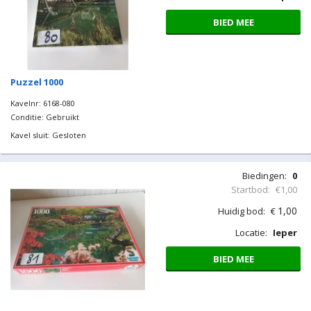
BIED MEE
Puzzel 1000
Kavelnr: 6168-080
Conditie: Gebruikt
Kavel sluit: Gesloten
Biedingen:
0
Startbod:
€1,00
1,00
Huidig bod:
€
Locatie:
Ieper
BIED MEE