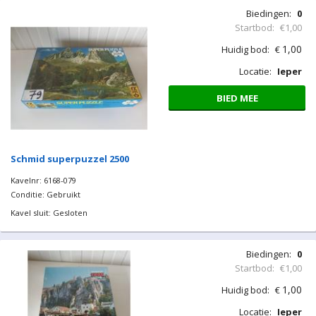
Biedingen:
0
Startbod:
€1,00
1,00
Huidig bod:
€
Locatie:
Ieper
BIED MEE
Schmid superpuzzel 2500
Kavelnr: 6168-079
Conditie: Gebruikt
Kavel sluit: Gesloten
Biedingen:
0
Startbod:
€1,00
1,00
Huidig bod:
€
Locatie:
Ieper