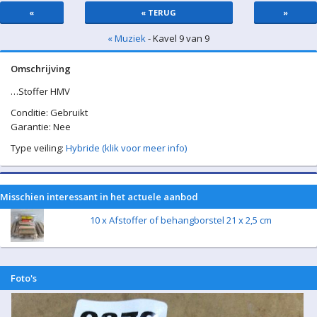
«
« TERUG
»
« Muziek
- Kavel 9 van 9
Omschrijving
…Stoffer HMV
Conditie: Gebruikt
Garantie: Nee
Type veiling:
Hybride (klik voor meer info)
Misschien interessant in het actuele aanbod
10 x Afstoffer of behangborstel 21 x 2,5 cm
Foto's