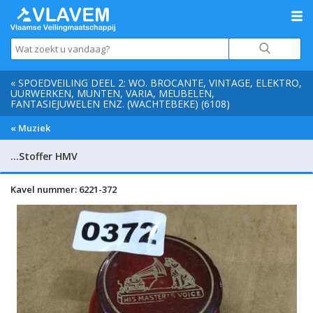
« SPOEDVEILING DEEL 2: WO. BROCANTE, VINTAGE, ELEKTRO,
UURWERKEN, MUNTEN, VARIA, MEUBELEN,
FANTASIEJUWELEN ENZ. (WACHTEBEKE) (6108)
« Muziek
…Stoffer HMV
Kavel nummer: 6221-372