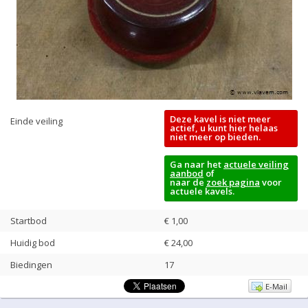
Deze kavel is niet meer
Einde veiling
actief, u kunt hier helaas
niet meer op bieden.
Ga naar het
actuele veiling
aanbod
of
naar de
zoek pagina
voor
actuele kavels.
Startbod
€ 1,00
Huidig bod
€
24,00
Biedingen
17
E-Mail