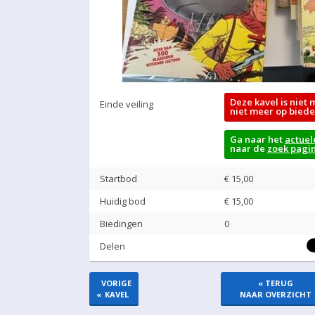
Deze kavel is niet 
Einde veiling
niet meer op biede
Ga naar het
actuel
naar de
zoek pagi
Startbod
€ 15,00
Huidig bod
€
15,00
Biedingen
0
Delen
VORIGE
« TERUG
«
KAVEL
NAAR OVERZICHT