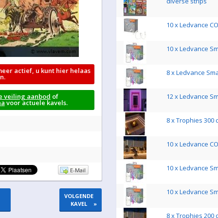
diverse strips
10 x Ledvance CO
10 x Ledvance S
meer actief, u kunt hier helaas
8 x Ledvance Sm
n.
e veiling aanbod
of
12 x Ledvance S
na
voor actuele kavels.
8 x Trophies 300 
10 x Ledvance CO
10 x Ledvance S
E-Mail
10 x Ledvance S
VOLGENDE
KAVEL
»
8 x Trophies 200 