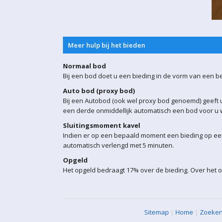
Meer hulp bij het bieden
Normaal bod
Bij een bod doet u een bieding in de vorm van een b
Auto bod (proxy bod)
Bij een Autobod (ook wel proxy bod genoemd) geeft u
een derde onmiddellijk automatisch een bod voor u w
Sluitingsmoment kavel
Indien er op een bepaald moment een bieding op een 
automatisch verlengd met 5 minuten.
Opgeld
Het opgeld bedraagt 17% over de bieding. Over het o
Sitemap
|
Home
|
Zoeke