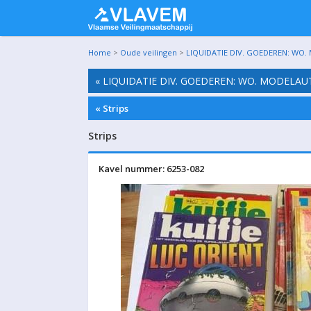
Home
>
Oude veilingen
>
LIQUIDATIE DIV. GOEDEREN: WO.
« LIQUIDATIE DIV. GOEDEREN: WO. MODELAU
« Strips
Strips
Kavel nummer: 6253-082