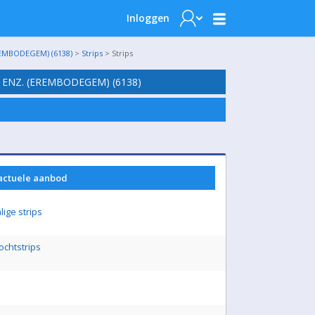
Inloggen
EMBODEGEM) (6138)
>
Strips
> Strips
 ENZ. (EREMBODEGEM) (6138)
 actuele aanbod
ige strips
ochtstrips