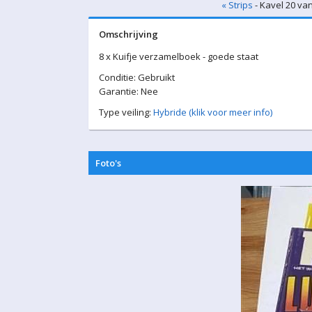
« Strips
- Kavel 20 va
Omschrijving
8 x Kuifje verzamelboek - goede staat
Conditie: Gebruikt
Garantie: Nee
Type veiling:
Hybride (klik voor meer info)
Foto's