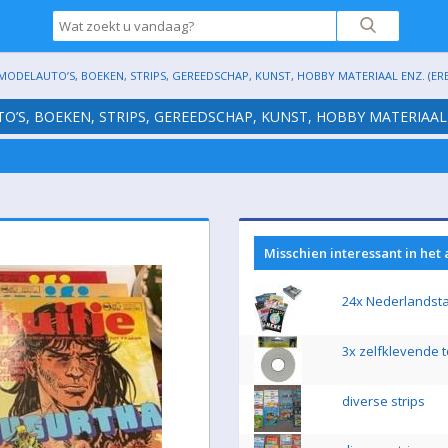
 MODELAUTO’S, BOEKEN, STRIPS, GEREEDSCHAP, KUNST, HOBBY MATERIAAL ENZ. (ER
TO’S, BOEKEN, STRIPS, GEREEDSCHAP, KUNST, HOBBY MATERIAAL
Misschien interessant in het
24x Nederlandstal
3x zelfklevende t
diverse strips