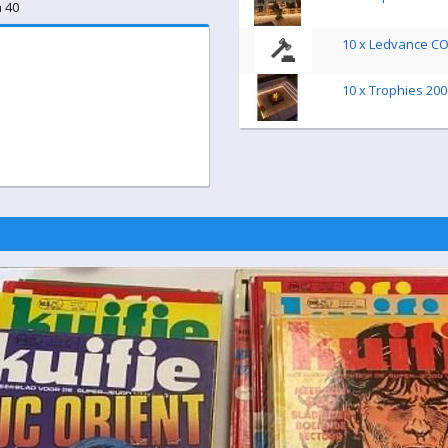
n 40
10 x Ledvance CO
10 x Trophies 20