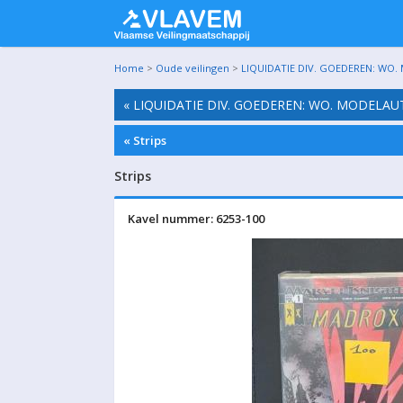
Home
>
Oude veilingen
>
LIQUIDATIE DIV. GOEDEREN: WO.
« LIQUIDATIE DIV. GOEDEREN: WO. MODELAU
« Strips
Strips
Kavel nummer: 6253-100