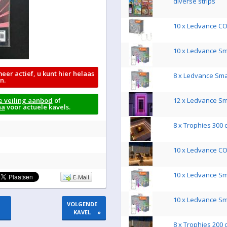
diverse strips
10 x Ledvance CO
10 x Ledvance S
meer actief, u kunt hier helaas
8 x Ledvance Sm
n.
e veiling aanbod
of
12 x Ledvance S
na
voor actuele kavels.
8 x Trophies 300 
10 x Ledvance CO
10 x Ledvance S
E-Mail
10 x Ledvance S
VOLGENDE
KAVEL
»
8 x Trophies 200 