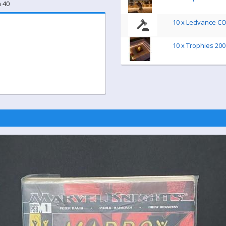
n 40
10 x Ledvance CO
10 x Trophies 20