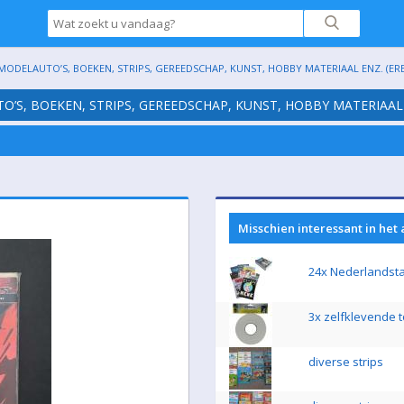
 MODELAUTO’S, BOEKEN, STRIPS, GEREEDSCHAP, KUNST, HOBBY MATERIAAL ENZ. (ER
TO’S, BOEKEN, STRIPS, GEREEDSCHAP, KUNST, HOBBY MATERIAAL
Misschien interessant in het
24x Nederlandstal
3x zelfklevende t
diverse strips