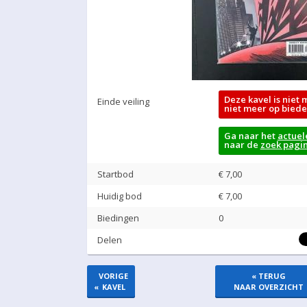
Deze kavel is niet 
Einde veiling
niet meer op biede
Ga naar het
actuel
naar de
zoek pagi
Startbod
€ 7,00
Huidig bod
€
7,00
Biedingen
0
Delen
VORIGE
« TERUG
«
KAVEL
NAAR OVERZICHT