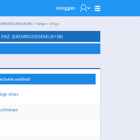
Inloggen
EMBODEGEM) (6138)
>
Strips
> Strips
 ENZ. (EREMBODEGEM) (6138)
 actuele aanbod
ige strips
ochtstrips