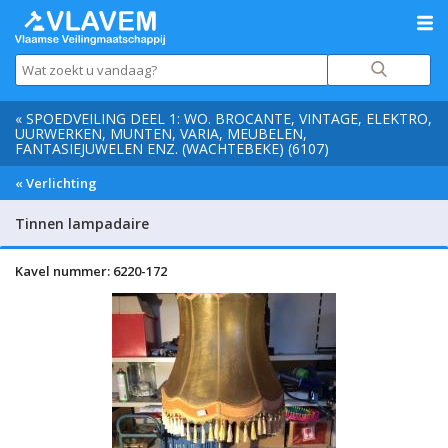
« SPOEDVEILING DEEL 1: WO. BROCANTE, VINTAGE, ELEKTRO,
UURWERKEN, MUNTEN, VARIA, MEUBELEN,
FANTASIEJUWELEN ENZ. (WACHTEBEKE) (6107)
« Verlichting
Tinnen lampadaire
Kavel nummer: 6220-172