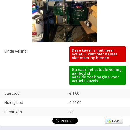
Deze kavel is niet meer
Einde veiling
actief, u kunt hier helaas
niet meer op bieden.
Ga naar het
actuele veiling
aanbod
of
naar de
zoek pagina
voor
actuele kavels.
Startbod
€ 1,00
Huidig bod
€
40,00
Biedingen
23
E-Mail