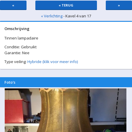
«
« TERUG
»
« Verlichting
- Kavel 4 van 17
Omschrijving
Tinnen lampadaire
Conditie: Gebruikt
Garantie: Nee
Type veiling:
Hybride (klik voor meer info)
Foto's