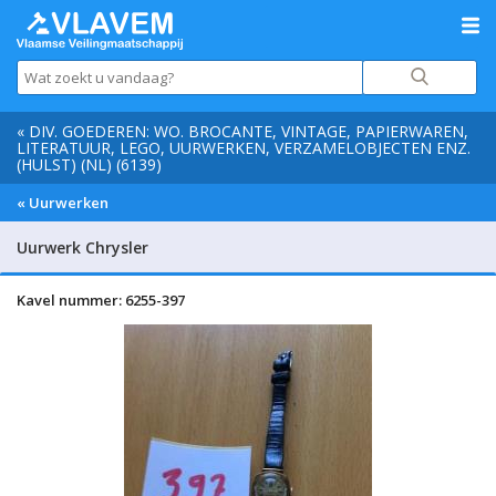
« DIV. GOEDEREN: WO. BROCANTE, VINTAGE, PAPIERWAREN,
LITERATUUR, LEGO, UURWERKEN, VERZAMELOBJECTEN ENZ.
(HULST) (NL) (6139)
« Uurwerken
Uurwerk Chrysler
Kavel nummer: 6255-397