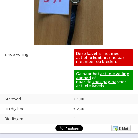
Deze kavel is niet meer
Einde veiling
actief, u kunt hier helaas
niet meer op bieden.
Ga naar het
actuele veiling
aanbod
of
naar de
zoek pagina
voor
actuele kavels.
Startbod
€ 1,00
Huidig bod
€
2,00
Biedingen
1
E-Mail