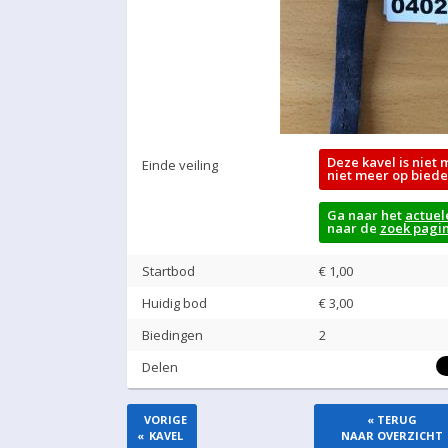
Deze kavel is niet 
Einde veiling
niet meer op biede
Ga naar het
actuel
naar de
zoek pagi
Startbod
€ 1,00
Huidig bod
€
3,00
Biedingen
2
Delen
VORIGE
« TERUG
«
KAVEL
NAAR OVERZICHT