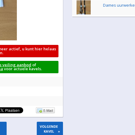
Dames uurwerke
meer actief, u kunt hier helaas
n.
e veiling aanbod
of
na
voor actuele kavels.
E-Mail
VOLGENDE
KAVEL
»