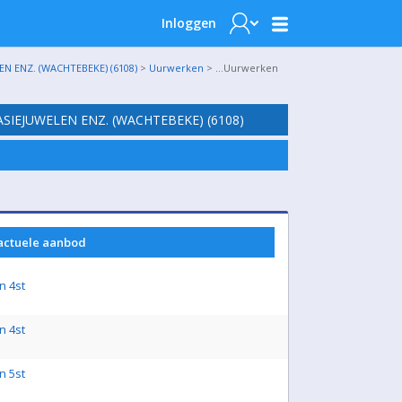
Inloggen
N ENZ. (WACHTEBEKE) (6108)
>
Uurwerken
> …Uurwerken
SIEJUWELEN ENZ. (WACHTEBEKE) (6108)
 actuele aanbod
n 4st
n 4st
n 5st