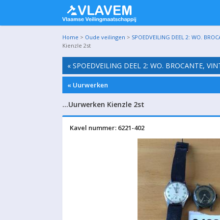
Home
>
Oude veilingen
>
SPOEDVEILING DEEL 2: WO. BROC
Kienzle 2st
« SPOEDVEILING DEEL 2: WO. BROCANTE, VI
« Uurwerken
…Uurwerken Kienzle 2st
Kavel nummer: 6221-402