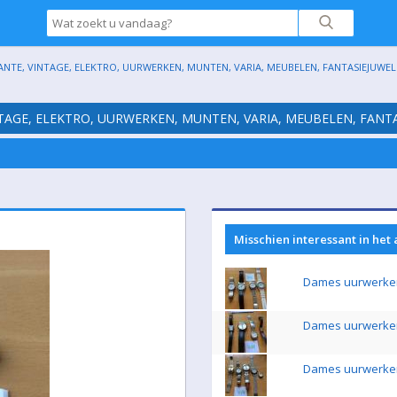
ANTE, VINTAGE, ELEKTRO, UURWERKEN, MUNTEN, VARIA, MEUBELEN, FANTASIEJUWELE
NTAGE, ELEKTRO, UURWERKEN, MUNTEN, VARIA, MEUBELEN, FANTA
Misschien interessant in het
Dames uurwerke
Dames uurwerke
Dames uurwerke