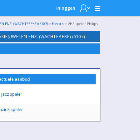
Inloggen
N ENZ. (WACHTEBEKE) (6107)
>
Electro
> VHS speler Philips
SIEJUWELEN ENZ. (WACHTEBEKE) (6107)
 actuele aanbod
 Jazz speler
uziek speler