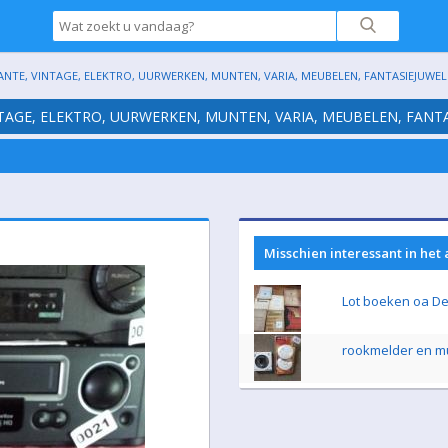
ANTE, VINTAGE, ELEKTRO, UURWERKEN, MUNTEN, VARIA, MEUBELEN, FANTASIEJUWELE
NTAGE, ELEKTRO, UURWERKEN, MUNTEN, VARIA, MEUBELEN, FANTA
Misschien interessant in het
Lot boeken oa De
rookmelder en m