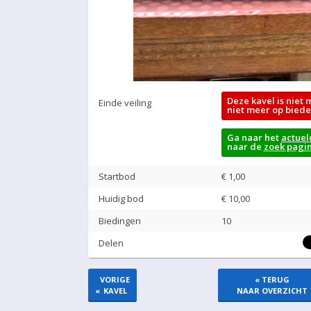
Deze kavel is niet 
Einde veiling
niet meer op biede
Ga naar het
actuel
naar de
zoek pagi
Startbod
€ 1,00
Huidig bod
€
10,00
Biedingen
10
Delen
VORIGE
« TERUG
«
KAVEL
NAAR OVERZICHT