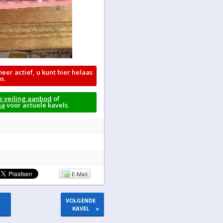
meer actief, u kunt hier helaas
n.
e veiling aanbod
of
na
voor actuele kavels.
E-Mail
VOLGENDE
KAVEL
»