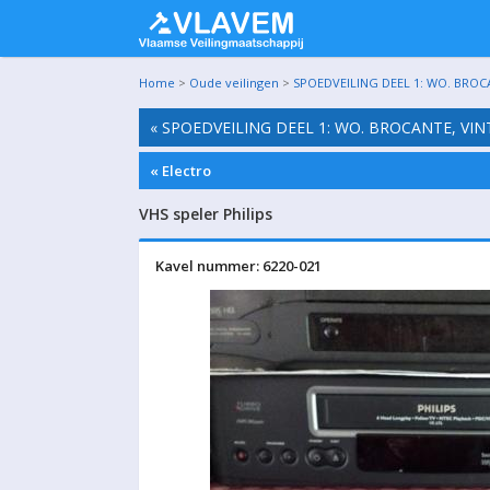
Home
>
Oude veilingen
>
SPOEDVEILING DEEL 1: WO. BROC
« SPOEDVEILING DEEL 1: WO. BROCANTE, VI
« Electro
VHS speler Philips
Kavel nummer: 6220-021