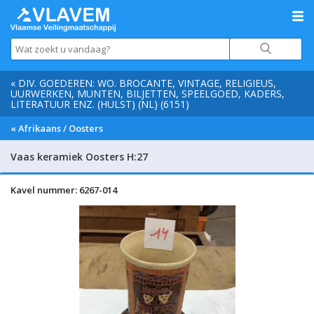
« DIV. GOEDEREN: WO. BROCANTE, VINTAGE, RELIGIEUS,
UURWERKEN, MUNTEN, BILJETTEN, SPEELGOED, KADERS,
LITERATUUR ENZ. (HULST) (NL) (6151)
« Afrikaans / Oosters
Vaas keramiek Oosters H:27
Kavel nummer: 6267-014