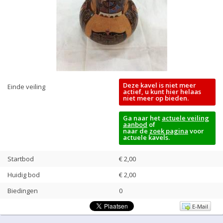
Deze kavel is niet meer
Einde veiling
actief, u kunt hier helaas
niet meer op bieden.
Ga naar het
actuele veiling
aanbod
of
naar de
zoek pagina
voor
actuele kavels.
Startbod
€ 2,00
Huidig bod
€
2,00
Biedingen
0
E-Mail