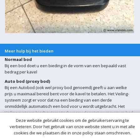
Meer hulp bij het bieden
Normaal bod
Bij een bod doet u een bieding in de vorm van een bepaald vast
bedrag per kavel
Auto bod (proxy bod)
Bij een Autobod (ook wel proxy bod genoemd) geeft u aan welke
prijs u maximaal bereid bent voor de kavel te betalen. Het Veiling-
systeem zorgt er voor dat na een bieding van een derde
onmiddellijk automatisch een bod voor u wordt uitgebracht. Het
Veiling-systeem biedt automatisch voor u door tot uw maximum bod
is bereikt.
Deze website gebruikt cookies om de gebruikerservaring te
verbeteren. Door het gebruik van onze website stemt u in met alle
Sluitingsmoment kavel
cookies die we plaatsen die in onze policy staan omschreven.
Indien er op een bepaald moment een bieding op een kavel wordt