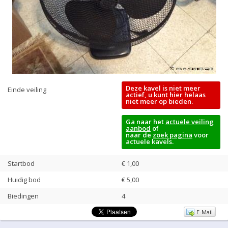
Deze kavel is niet meer
Einde veiling
actief, u kunt hier helaas
niet meer op bieden.
Ga naar het
actuele veiling
aanbod
of
naar de
zoek pagina
voor
actuele kavels.
Startbod
€ 1,00
Huidig bod
€
5,00
Biedingen
4
E-Mail