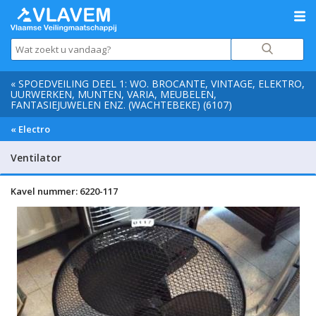
« SPOEDVEILING DEEL 1: WO. BROCANTE, VINTAGE, ELEKTRO,
UURWERKEN, MUNTEN, VARIA, MEUBELEN,
FANTASIEJUWELEN ENZ. (WACHTEBEKE) (6107)
« Electro
Ventilator
Kavel nummer: 6220-117