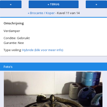
«
« TERUG
»
« Brocante / Koper
- Kavel 11 van 14
Omschrijving
Verdamper
Conditie: Gebruikt
Garantie: Nee
Type veiling:
Hybride (klik voor meer info)
Foto's