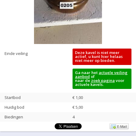
Deze kavel is niet meer
Einde veiling
actief, u kunt hier helaas
niet meer op bieden.
Ga naar het
actuele veiling
aanbod
of
naar de
zoek pagina
voor
actuele kavels.
Startbod
€ 1,00
Huidig bod
€
5,00
Biedingen
4
E-Mail