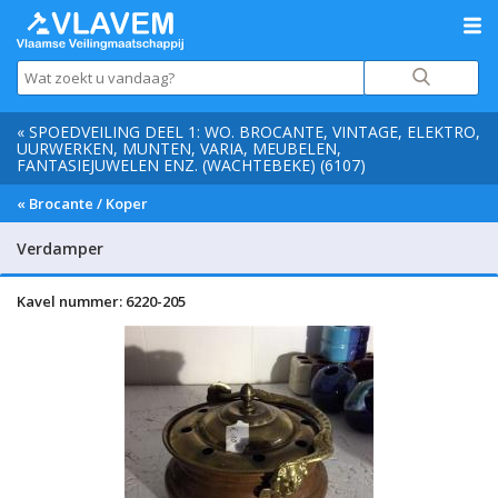
« SPOEDVEILING DEEL 1: WO. BROCANTE, VINTAGE, ELEKTRO,
UURWERKEN, MUNTEN, VARIA, MEUBELEN,
FANTASIEJUWELEN ENZ. (WACHTEBEKE) (6107)
« Brocante / Koper
Verdamper
Kavel nummer: 6220-205