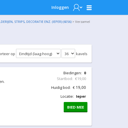
Inloggen
IJEN, STRIPS, DECORATIE ENZ. (IEPER) (6056)
> Verzamel
orteer op
kavels
Biedingen:
0
Startbod:
€19,00
en.
19,00
Huidig bod:
€
Locatie:
Ieper
BIED MEE