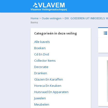
Home
>
Oude veilingen
>
DIV. GOEDEREN UIT INBOEDELS: W
Items
Categorieën in deze veiling
Alle kavels
Boeken
Cd En Dvd
Collector Items
Decoratie
Dranken
Glazen En Karaffen
Horeca En Keuken
Huisraad En Apparaten
Juwelen
Meubelen