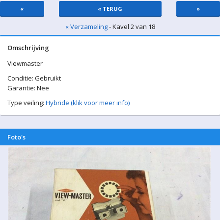
«
« TERUG
»
« Verzameling
- Kavel 2 van 18
Omschrijving
Viewmaster
Conditie: Gebruikt
Garantie: Nee
Type veiling:
Hybride (klik voor meer info)
Foto's