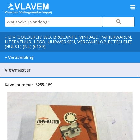
« DIV. GOEDEREN: WO. BROCANTE, VINTAGE, PAPIERWAREN,
LITERATUUR, LEGO, UURWERKEN, VERZAMELOBJECTEN ENZ.
(HULST) (NL) (6139)
« Verzameling
Viewmaster
Kavel nummer: 6255-189