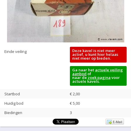
Deze kavel is niet meer
Einde veiling
actief, u kunt hier helaas
niet meer op bieden.
Ga naar het
actuele veiling
aanbod
of
naar de
zoek pagina
voor
actuele kavels.
Startbod
€ 2,00
Huidig bod
€
5,00
Biedingen
3
E-Mail