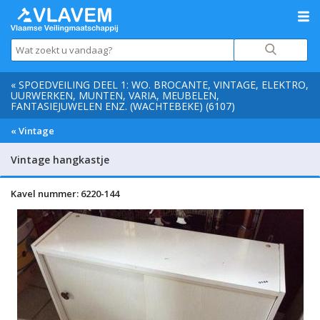
« SPOEDVEILING DEEL 1: WO. BROCANTE, VINTAGE, ELEKTRO,
UURWERKEN, MUNTEN, VARIA, MEUBELEN,
FANTASIEJUWELEN ENZ. (WACHTEBEKE) (6107)
« Vintage
Vintage hangkastje
Kavel nummer: 6220-144