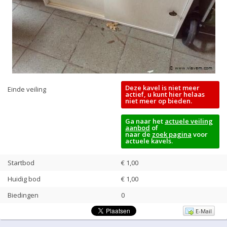
Deze kavel is niet meer
Einde veiling
actief, u kunt hier helaas
niet meer op bieden.
Ga naar het
actuele veiling
aanbod
of
naar de
zoek pagina
voor
actuele kavels.
Startbod
€ 1,00
Huidig bod
€
1,00
Biedingen
0
E-Mail