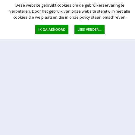
Deze website gebruikt cookies om de gebruikerservaring te
verbeteren. Door het gebruik van onze website stemt u in met alle
cookies die we plaatsen die in onze policy staan omschreven.
Meer hulp bij het bieden
IK GA AKKOORD
LEES VERDER...
Normaal bod
Bij een bod doet u een bieding in de vorm van een bepaald vast
bedrag per kavel
Auto bod (proxy bod)
Bij een Autobod (ook wel proxy bod genoemd) geeft u aan welke
prijs u maximaal bereid bent voor de kavel te betalen. Het Veiling-
systeem zorgt er voor dat na een bieding van een derde
onmiddellijk automatisch een bod voor u wordt uitgebracht. Het
Veiling-systeem biedt automatisch voor u door tot uw maximum bod
is bereikt.
Sluitingsmoment kavel
Indien er op een bepaald moment een bieding op een kavel wordt
ontvangen binnen 5 min voor sluiting van de veiling, wordt het
sluitingsmoment van de betreffende kavel automatisch verlengd
met 5 minuten.
Opgeld