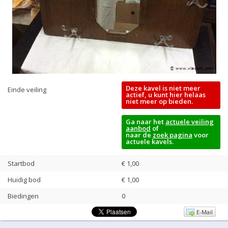
Deze kavel is niet meer
Einde veiling
actief, u kunt hier helaas
niet meer op bieden.
Ga naar het
actuele veiling
aanbod
of
naar de
zoek pagina
voor
actuele kavels.
Startbod
€ 1,00
Huidig bod
€
1,00
Biedingen
0
E-Mail