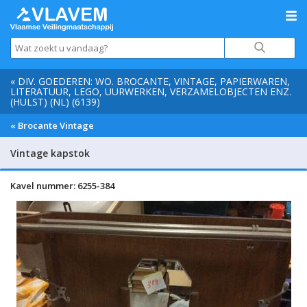
« DIV. GOEDEREN: WO. BROCANTE, VINTAGE, PAPIERWAREN,
LITERATUUR, LEGO, UURWERKEN, VERZAMELOBJECTEN ENZ.
(HULST) (NL) (6139)
« Brocante Vintage
Vintage kapstok
Kavel nummer: 6255-384