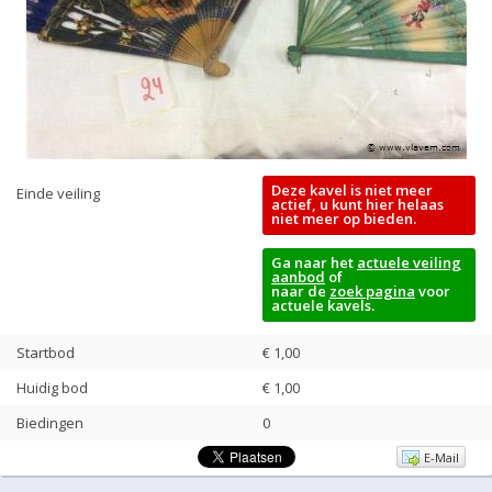
Deze kavel is niet meer
Einde veiling
actief, u kunt hier helaas
niet meer op bieden.
Ga naar het
actuele veiling
aanbod
of
naar de
zoek pagina
voor
actuele kavels.
Startbod
€ 1,00
Huidig bod
€
1,00
Biedingen
0
E-Mail