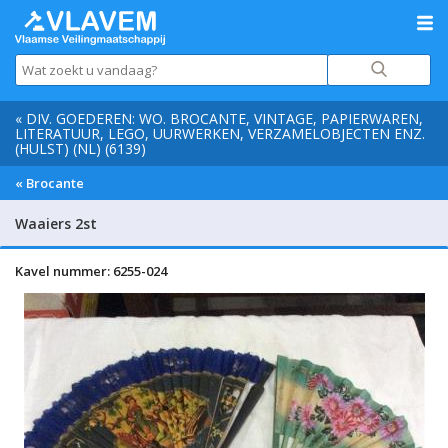
« DIV. GOEDEREN: WO. BROCANTE, VINTAGE, PAPIERWAREN,
LITERATUUR, LEGO, UURWERKEN, VERZAMELOBJECTEN ENZ.
(HULST) (NL) (6139)
« Brocante
Waaiers 2st
Kavel nummer: 6255-024