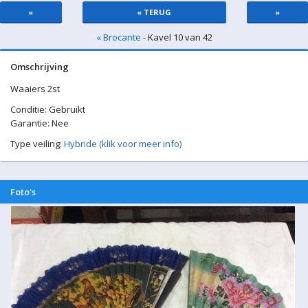
«
« TERUG
»
« Brocante
- Kavel 10 van 42
Omschrijving
Waaiers 2st
Conditie: Gebruikt
Garantie: Nee
Type veiling:
Hybride (klik voor meer info)
Foto's