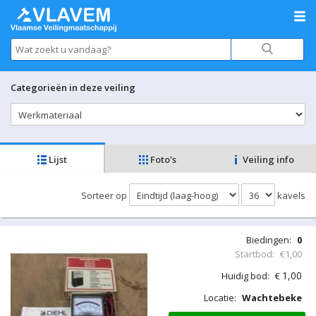
Categorieën in deze veiling
Lijst
Foto's
Veiling info
Sorteer op
kavels
Biedingen:
0
Startbod:
€1,00
1,00
Huidig bod:
€
Locatie:
Wachtebeke