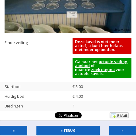
Deze kavel is niet meer
Einde veiling
actief, u kunt hier helaas
niet meer op bieden.
Ga naar het
actuele veiling
aanbod
of
naar de
zoek pagina
voor
actuele kavels.
Startbod
€ 3,00
Huidig bod
€
4,00
Biedingen
1
E-Mail
«
« TERUG
»