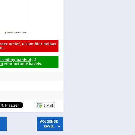
meer actief, u kunt hier helaas
n.
e veiling aanbod
of
na
voor actuele kavels.
E-Mail
VOLGENDE
KAVEL
»