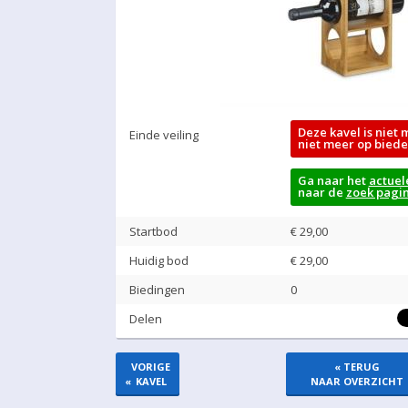
Deze kavel is niet 
Einde veiling
niet meer op biede
Ga naar het
actuel
naar de
zoek pagi
Startbod
€ 29,00
Huidig bod
€
29,00
Biedingen
0
Delen
VORIGE
« TERUG
«
KAVEL
NAAR OVERZICHT