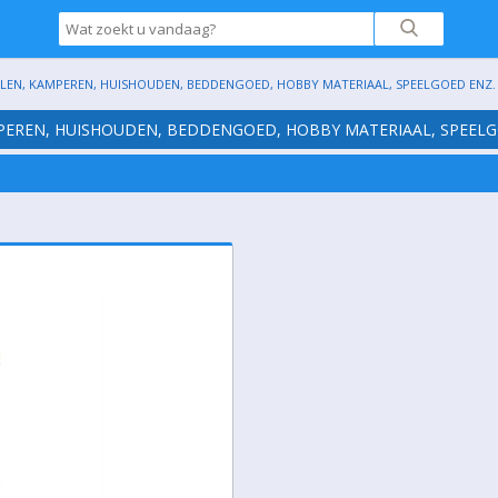
ELEN, KAMPEREN, HUISHOUDEN, BEDDENGOED, HOBBY MATERIAAL, SPEELGOED ENZ. (G
MPEREN, HUISHOUDEN, BEDDENGOED, HOBBY MATERIAAL, SPEELGOE