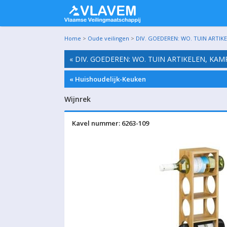
Home
>
Oude veilingen
>
DIV. GOEDEREN: WO. TUIN ARTIK
« DIV. GOEDEREN: WO. TUIN ARTIKELEN, KA
« Huishoudelijk-Keuken
Wijnrek
Kavel nummer: 6263-109