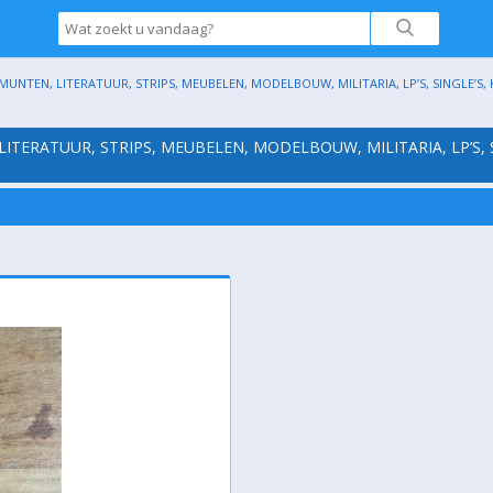
UNTEN, LITERATUUR, STRIPS, MEUBELEN, MODELBOUW, MILITARIA, LP’S, SINGLE’S, KA
ITERATUUR, STRIPS, MEUBELEN, MODELBOUW, MILITARIA, LP’S, S