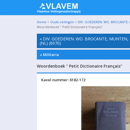
Home
>
Oude veilingen
>
DIV. GOEDEREN: WO. BROCANTE, M
Woordenboek " Petit Dictionaire Français"
« DIV. GOEDEREN: WO. BROCANTE, MUNTEN, L
(NL) (6070)
« Militaria
Woordenboek " Petit Dictionaire Français"
Kavel nummer: 6182-172