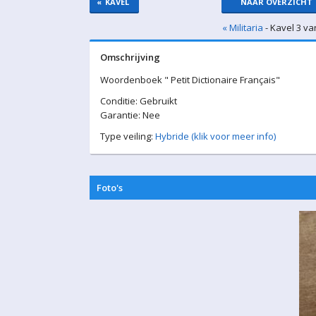
«
KAVEL
NAAR OVERZICHT
« Militaria
- Kavel 3 va
Omschrijving
Woordenboek " Petit Dictionaire Français"
Conditie: Gebruikt
Garantie: Nee
Type veiling:
Hybride (klik voor meer info)
Foto's