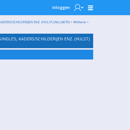
Inloggen
DERS/SCHILDERIJEN ENZ. (HULST) (NL) (6070)
>
Militaria
>
INGLE’S, KADERS/SCHILDERIJEN ENZ. (HULST)