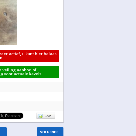
meer actief, u kunt hier helaas
n.
e veiling aanbod
of
na
voor actuele kavels.
E-Mail
VOLGENDE