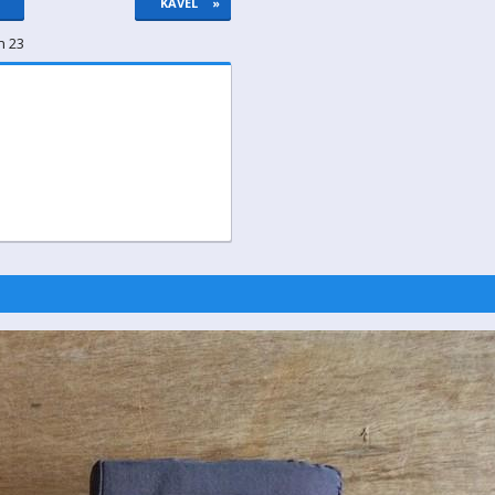
KAVEL
»
n 23