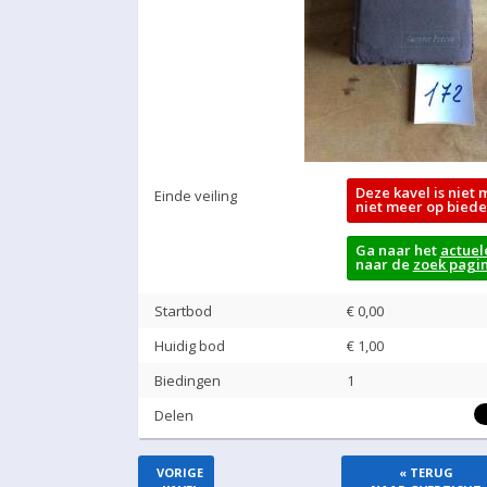
Deze kavel is niet 
Einde veiling
niet meer op biede
Ga naar het
actuel
naar de
zoek pagi
Startbod
€ 0,00
Huidig bod
€
1,00
Biedingen
1
Delen
VORIGE
« TERUG