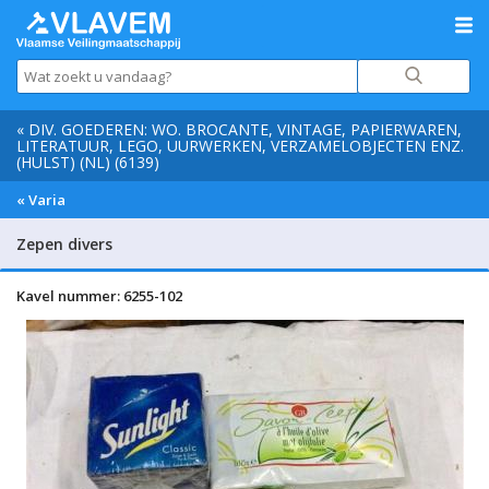
« DIV. GOEDEREN: WO. BROCANTE, VINTAGE, PAPIERWAREN,
LITERATUUR, LEGO, UURWERKEN, VERZAMELOBJECTEN ENZ.
(HULST) (NL) (6139)
« Varia
Zepen divers
Kavel nummer: 6255-102