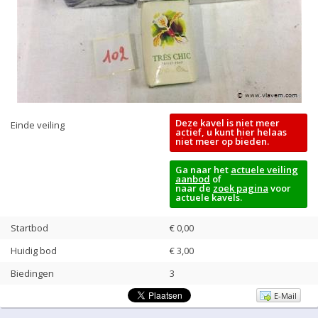
Deze kavel is niet meer
Einde veiling
actief, u kunt hier helaas
niet meer op bieden.
Ga naar het
actuele veiling
aanbod
of
naar de
zoek pagina
voor
actuele kavels.
Startbod
€ 0,00
Huidig bod
€
3,00
Biedingen
3
E-Mail