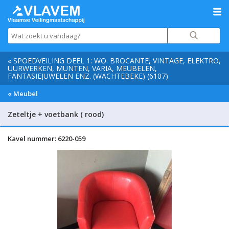
« SPOEDVEILING DEEL 1: WO. BROCANTE, VINTAGE, ELEKTRO,
UURWERKEN, MUNTEN, VARIA, MEUBELEN,
FANTASIEJUWELEN ENZ. (WACHTEBEKE) (6107)
« Meubel
Zeteltje + voetbank ( rood)
Kavel nummer: 6220-059