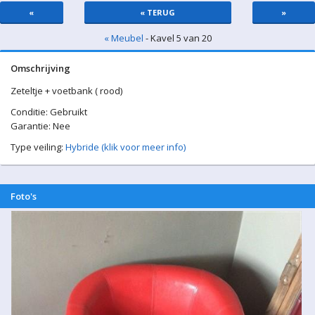
«
« TERUG
»
« Meubel
- Kavel 5 van 20
Omschrijving
Zeteltje + voetbank ( rood)
Conditie: Gebruikt
Garantie: Nee
Type veiling:
Hybride (klik voor meer info)
Foto's