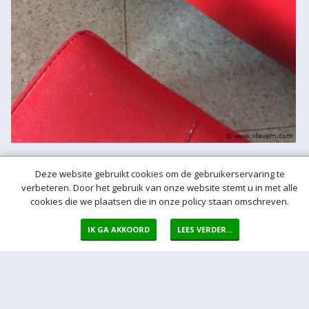
Deze website gebruikt cookies om de gebruikerservaring te
Meer hulp bij het bieden
verbeteren. Door het gebruik van onze website stemt u in met alle
Normaal bod
cookies die we plaatsen die in onze policy staan omschreven.
Bij een bod doet u een bieding in de vorm van een bepaald vast
bedrag per kavel
IK GA AKKOORD
LEES VERDER...
Auto bod (proxy bod)
Bij een Autobod (ook wel proxy bod genoemd) geeft u aan welke
prijs u maximaal bereid bent voor de kavel te betalen. Het Veiling-
systeem zorgt er voor dat na een bieding van een derde
onmiddellijk automatisch een bod voor u wordt uitgebracht. Het