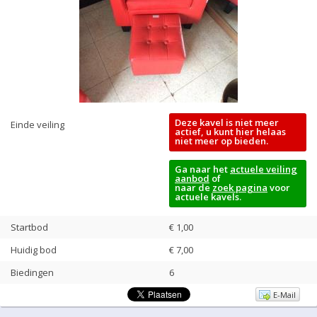
Deze kavel is niet meer
Einde veiling
actief, u kunt hier helaas
niet meer op bieden.
Ga naar het
actuele veiling
aanbod
of
naar de
zoek pagina
voor
actuele kavels.
Startbod
€ 1,00
Huidig bod
€
7,00
Biedingen
6
E-Mail