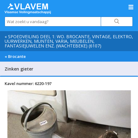
« SPOEDVEILING DEEL 1: WO. BROCANTE, VINTAGE, ELEKTRO,
UURWERKEN, MUNTEN, VARIA, MEUBELEN,
FANTASIEJUWELEN ENZ. (WACHTEBEKE) (6107)
« Brocante
Zinken gieter
Kavel nummer: 6220-197