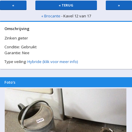
«
« TERUG
»
« Brocante
- Kavel 12 van 17
Omschrijving
Zinken gieter
Conditie: Gebruikt
Garantie: Nee
Type veiling:
Hybride (klik voor meer info)
Foto's