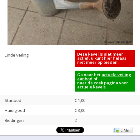
Deze kavel is niet meer
Einde veiling
actief, u kunt hier helaas
niet meer op bieden.
Ga naar het
actuele veiling
aanbod
of
naar de
zoek pagina
voor
actuele kavels.
Startbod
€ 1,00
Huidig bod
€
3,00
Biedingen
2
E-Mail