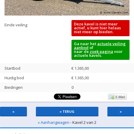
Deze kavel is niet meer
Einde veiling
actief, u kunt hier helaas
niet meer op bieden.
Ga naar het
actuele veiling
aanbod
of
naar de
zoek pagina
voor
actuele kavels.
Startbod
€ 1.365,00
Huidig bod
€
1.365,00
Biedingen
0
E-Mail
«
« TERUG
»
« Aanhangwagen
- Kavel 2 van 2