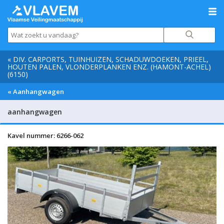
« DIV. CARPORTS, TUINHUIZEN, SCHADUWDOEKEN, PRIEEL,
HOUTEN PALEN, VLONDERPLANKEN ENZ. (HAMONT-ACHEL)
(6150)
« Aanhangwagen
aanhangwagen
Kavel nummer: 6266-062