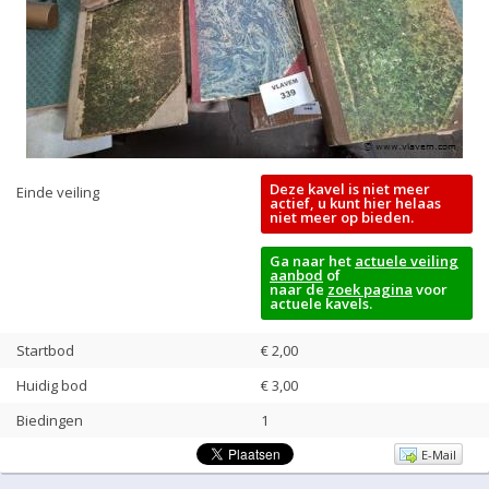
Deze kavel is niet meer
Einde veiling
actief, u kunt hier helaas
niet meer op bieden.
Ga naar het
actuele veiling
aanbod
of
naar de
zoek pagina
voor
actuele kavels.
Startbod
€ 2,00
Huidig bod
€
3,00
Biedingen
1
E-Mail