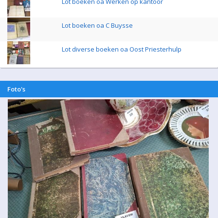
Lot boeken oa Werken op kantoor
Lot boeken oa C Buysse
Lot diverse boeken oa Oost Priesterhulp
Foto's