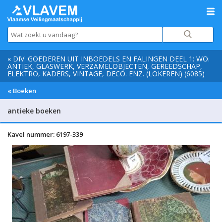
« DIV. GOEDEREN UIT INBOEDELS EN FALINGEN DEEL 1: WO.
ANTIEK, GLASWERK, VERZAMELOBJECTEN, GEREEDSCHAP,
ELEKTRO, KADERS, VINTAGE, DECO. ENZ. (LOKEREN) (6085)
« Boeken
antieke boeken
Kavel nummer: 6197-339