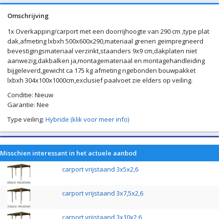
Omschrijving
1x Overkapping/carport met een doorrijhoogte van 290 cm ,type plat
dak,afmeting lxbxh 500x600x290,materiaal grenen geimpregneerd
bevestigingsmateriaal verzinkt,staanders 9x9 cm,dakplaten niet
aanwezig,dakbalken ja,montagemateriaal en montagehandleiding
bijgeleverd,gewicht ca 175 kg afmeting ngebonden bouwpakket
lxbxh 304x100x1000cm,exclusief paalvoet zie elders op veiling.
Conditie: Nieuw
Garantie: Nee
Type veiling:
Hybride (klik voor meer info)
Misschien interessant in het actuele aanbod
carport vrijstaand 3x5x2,6
carport vrijstaand 3x7,5x2,6
carport vrijstaand 3x10x2,6