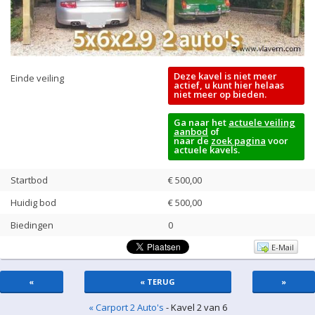
Deze kavel is niet meer
Einde veiling
actief, u kunt hier helaas
niet meer op bieden.
Ga naar het
actuele veiling
aanbod
of
naar de
zoek pagina
voor
actuele kavels.
Startbod
€ 500,00
Huidig bod
€
500,00
Biedingen
0
E-Mail
«
« TERUG
»
« Carport 2 Auto's
- Kavel 2 van 6