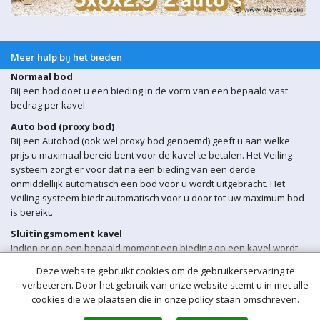
Meer hulp bij het bieden
Normaal bod
Bij een bod doet u een bieding in de vorm van een bepaald vast
bedrag per kavel
Auto bod (proxy bod)
Bij een Autobod (ook wel proxy bod genoemd) geeft u aan welke
prijs u maximaal bereid bent voor de kavel te betalen. Het Veiling-
systeem zorgt er voor dat na een bieding van een derde
onmiddellijk automatisch een bod voor u wordt uitgebracht. Het
Veiling-systeem biedt automatisch voor u door tot uw maximum bod
is bereikt.
Sluitingsmoment kavel
Indien er op een bepaald moment een bieding op een kavel wordt
ontvangen binnen 5 min voor sluiting van de veiling, wordt het
Deze website gebruikt cookies om de gebruikerservaring te
sluitingsmoment van de betreffende kavel automatisch verlengd
verbeteren. Door het gebruik van onze website stemt u in met alle
met 5 minuten.
cookies die we plaatsen die in onze policy staan omschreven.
Opgeld