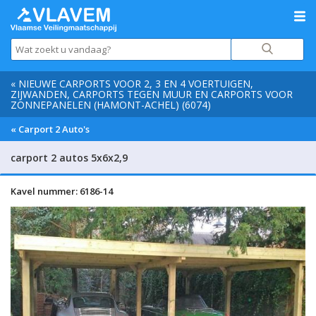
« NIEUWE CARPORTS VOOR 2, 3 EN 4 VOERTUIGEN,
ZIJWANDEN, CARPORTS TEGEN MUUR EN CARPORTS VOOR
ZONNEPANELEN (HAMONT-ACHEL) (6074)
« Carport 2 Auto's
carport 2 autos 5x6x2,9
Kavel nummer: 6186-14