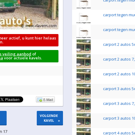
carport tegen mu
carport tegen mu
carport tegen mu
meer actief, u kunt hier helaas
n.
carport 2 autos 5
e veiling aanbod
of
na
voor actuele kavels.
carport 2 autos 7
carport 2 autos 1
carport 3 autos 5
E-Mail
carport 3 autos 7
VOLGENDE
carport 3 autos 1
KAVEL
»
n 17
carport 4 autos 5