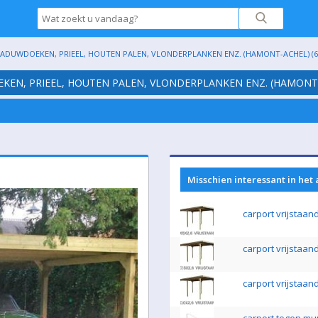
HADUWDOEKEN, PRIEEL, HOUTEN PALEN, VLONDERPLANKEN ENZ. (HAMONT-ACHEL) (6
EKEN, PRIEEL, HOUTEN PALEN, VLONDERPLANKEN ENZ. (HAMONT-
Misschien interessant in het
carport vrijstaan
carport vrijstaan
carport vrijstaan