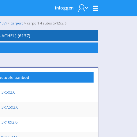
Inloggen
137)
>
Carport
> carport 4 autos 5x12x2,6
ACHEL) (6137)
 actuele aanbod
d 3x5x2,6
d 3x7,5x2,6
d 3x10x2,6