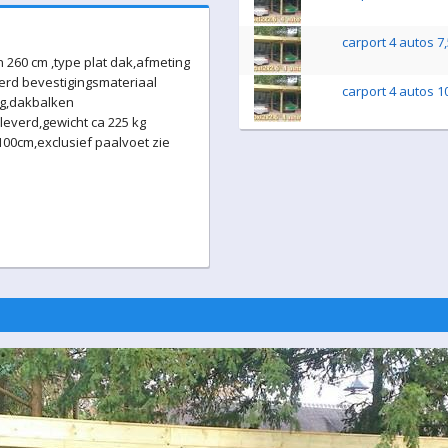
carport 4 autos 7
 260 cm ,type plat dak,afmeting
erd bevestigingsmateriaal
carport 4 autos 1
ig,dakbalken
everd,gewicht ca 225 kg
0cm,exclusief paalvoet zie