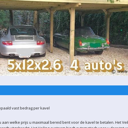
epaald vast bedrag per kavel
 aan welke prijs u maximaal bereid bent voor de kavel te betalen. Het Vei
ordt uitgebracht. Het Veiling-systeem biedt automatisch voor u door tot 