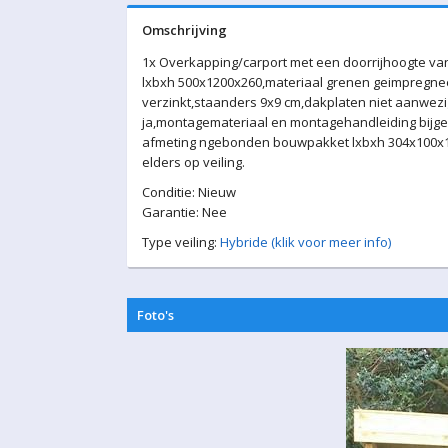
Omschrijving
1x Overkapping/carport met een doorrijhoogte van
lxbxh 500x1200x260,materiaal grenen geimpregne
verzinkt,staanders 9x9 cm,dakplaten niet aanwez
ja,montagemateriaal en montagehandleiding bijgel
afmeting ngebonden bouwpakket lxbxh 304x100x10
elders op veiling.
Conditie: Nieuw
Garantie: Nee
Type veiling:
Hybride (klik voor meer info)
Foto's