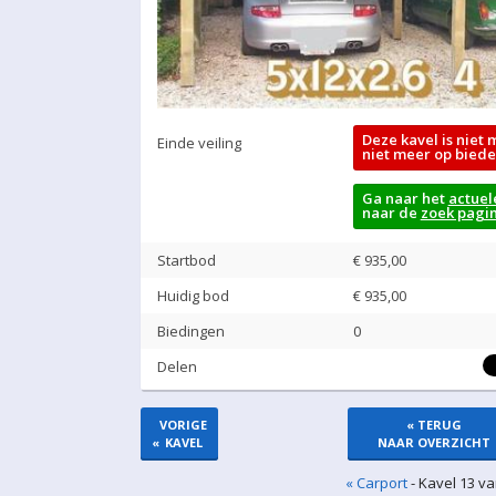
Deze kavel is niet 
Einde veiling
niet meer op biede
Ga naar het
actuel
naar de
zoek pagi
Startbod
€ 935,00
Huidig bod
€
935,00
Biedingen
0
Delen
VORIGE
« TERUG
«
KAVEL
NAAR OVERZICHT
« Carport
- Kavel 13 va