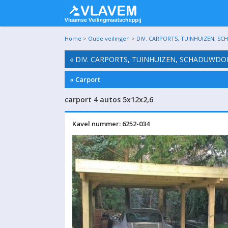
Home
>
Oude veilingen
>
DIV. CARPORTS, TUINHUIZEN, SC
« DIV. CARPORTS, TUINHUIZEN, SCHADUWDO
« Carport
carport 4 autos 5x12x2,6
Kavel nummer: 6252-034