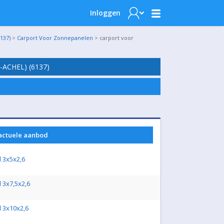
Inloggen
137)
>
Carport Voor Zonnepanelen
> carport voor
ACHEL) (6137)
 actuele aanbod
d 3x5x2,6
d 3x7,5x2,6
d 3x10x2,6