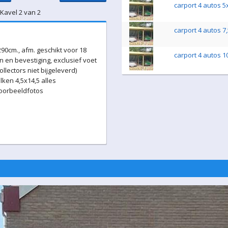
carport 4 autos 5
 Kavel 2 van 2
carport 4 autos 7
90cm., afm. geschikt voor 18
carport 4 autos 1
 en bevestiging, exclusief voet
lectors niet bijgeleverd)
ken 4,5x14,5 alles
voorbeeldfotos