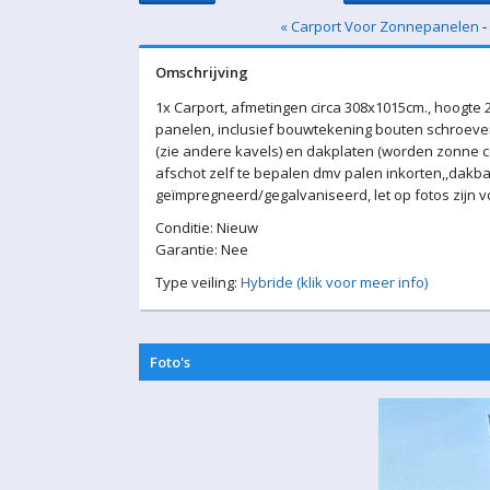
« Carport Voor Zonnepanelen
-
Omschrijving
1x Carport, afmetingen circa 308x1015cm., hoogte 2
panelen, inclusief bouwtekening bouten schroeven
(zie andere kavels) en dakplaten (worden zonne col
afschot zelf te bepalen dmv palen inkorten,,dakbal
geïmpregneerd/gegalvaniseerd, let op fotos zijn 
Conditie: Nieuw
Garantie: Nee
Type veiling:
Hybride (klik voor meer info)
Foto's