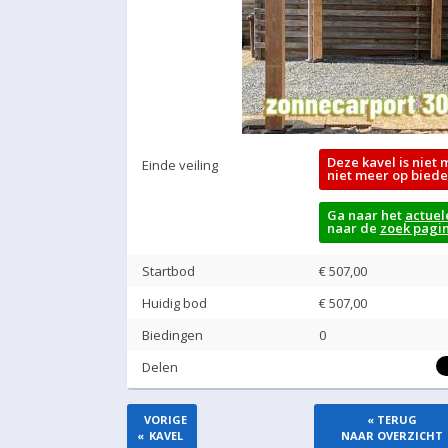
Deze kavel is niet 
Einde veiling
niet meer op biede
Ga naar het
actuel
naar de
zoek pagi
Startbod
€ 507,00
Huidig bod
€
507,00
Biedingen
0
Delen
VORIGE
« TERUG
«
KAVEL
NAAR OVERZICHT