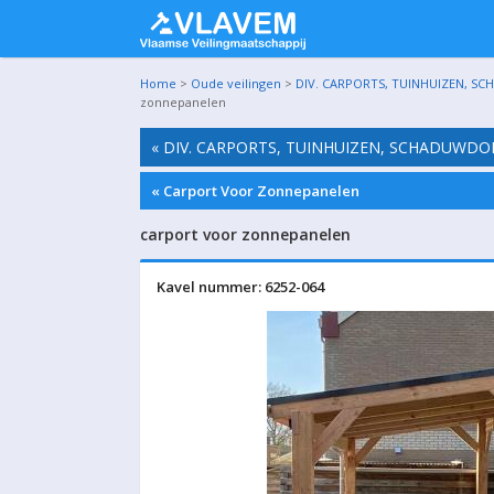
Home
>
Oude veilingen
>
DIV. CARPORTS, TUINHUIZEN, SC
zonnepanelen
« DIV. CARPORTS, TUINHUIZEN, SCHADUWDO
« Carport Voor Zonnepanelen
carport voor zonnepanelen
Kavel nummer: 6252-064