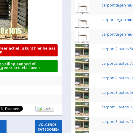
carport tegen mu
carport tegen mu
carport tegen mu
meer actief, u kunt hier helaas
carport 2 autos 5
n.
carport 2 autos 7
e veiling aanbod
of
na
voor actuele kavels.
carport 2 autos 1
carport 3 autos 5
carport 3 autos 7
E-Mail
carport 3 autos 1
VOLGENDE
CATEGORIE
»