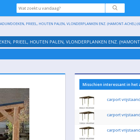
HADUWDOEKEN, PRIEEL, HOUTEN PALEN, VLONDERPLANKEN ENZ. (HAMONT-ACHEL) (6
EKEN, PRIEEL, HOUTEN PALEN, VLONDERPLANKEN ENZ. (HAMONT-
Misschien interessant in het
carport vrijstaan
carport vrijstaan
carport vrijstaan