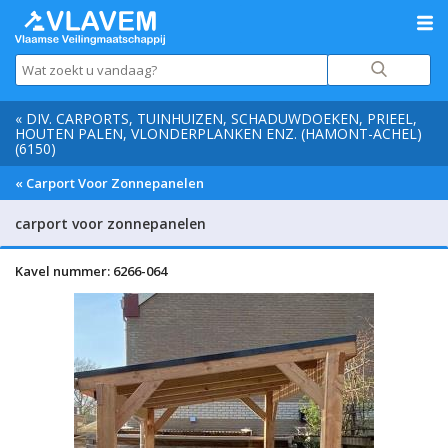
« DIV. CARPORTS, TUINHUIZEN, SCHADUWDOEKEN, PRIEEL,
HOUTEN PALEN, VLONDERPLANKEN ENZ. (HAMONT-ACHEL)
(6150)
« Carport Voor Zonnepanelen
carport voor zonnepanelen
Kavel nummer: 6266-064