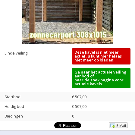
Deze kavel is niet meer
Einde veiling
actief, u kunt hier helaas
niet meer op bieden.
Ga naar het
actuele veiling
aanbod
of
naar de
zoek pagina
voor
actuele kavels.
Startbod
€ 507,00
Huidig bod
€
507,00
Biedingen
0
E-Mail