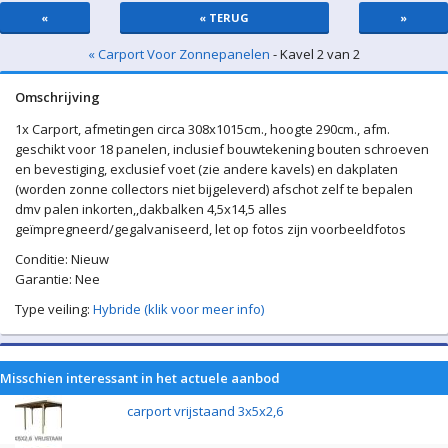
«
« TERUG
»
« Carport Voor Zonnepanelen
- Kavel 2 van 2
Omschrijving
1x Carport, afmetingen circa 308x1015cm., hoogte 290cm., afm.
geschikt voor 18 panelen, inclusief bouwtekening bouten schroeven
en bevestiging, exclusief voet (zie andere kavels) en dakplaten
(worden zonne collectors niet bijgeleverd) afschot zelf te bepalen
dmv palen inkorten,,dakbalken 4,5x14,5 alles
geïmpregneerd/gegalvaniseerd, let op fotos zijn voorbeeldfotos
Conditie: Nieuw
Garantie: Nee
Type veiling:
Hybride (klik voor meer info)
Misschien interessant in het actuele aanbod
carport vrijstaand 3x5x2,6