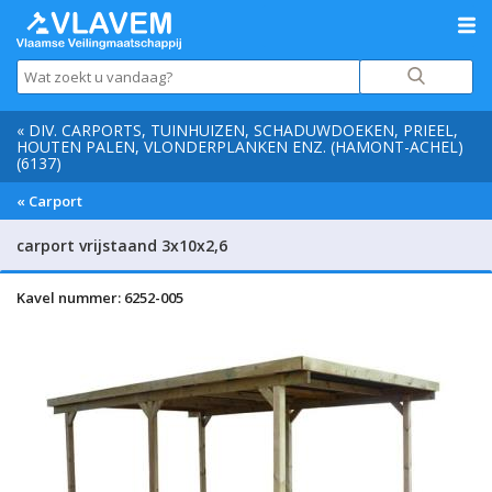
« DIV. CARPORTS, TUINHUIZEN, SCHADUWDOEKEN, PRIEEL,
HOUTEN PALEN, VLONDERPLANKEN ENZ. (HAMONT-ACHEL)
(6137)
« Carport
carport vrijstaand 3x10x2,6
Kavel nummer: 6252-005