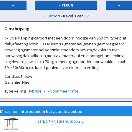
«
« TERUG
»
« Carport
- Kavel 3 van 17
Omschrijving
1x Overkapping/carport met een doorrijhoogte van 260 cm ,type plat
dak,afmeting lxbxh 1000x300x260,materiaal grenen geimpregneerd
bevestigingsmateriaal verzinkt,staanders 9x9 cm,dakplaten niet
aanwezig,dakbalken ja,montagemateriaal en montagehandleiding
bijgeleverd,gewicht ca 70 kg afmeting ngebonden bouwpakket lxbxh
304x50x50cm,exclusief paalvoet zie elders op veiling.
Conditie: Nieuw
Garantie: Nee
Type veiling:
Hybride (klik voor meer info)
Misschien interessant in het actuele aanbod
carport vrijstaand 3x5x2,6