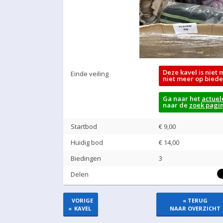
Deze kavel is niet 
Einde veiling
niet meer op biede
Ga naar het
actuel
naar de
zoek pagi
Startbod
€ 9,00
Huidig bod
€
14,00
Biedingen
3
Delen
VORIGE
« TERUG
«
KAVEL
NAAR OVERZICHT