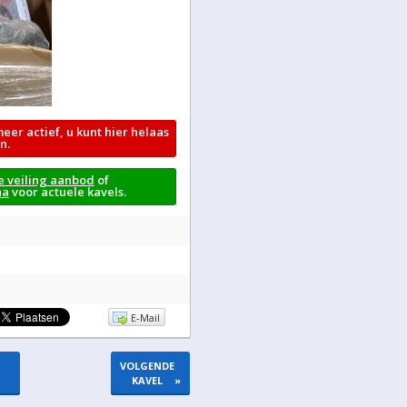
meer actief, u kunt hier helaas
n.
e veiling aanbod
of
na
voor actuele kavels.
E-Mail
VOLGENDE
KAVEL
»