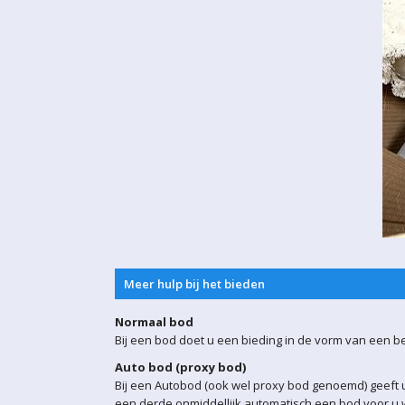
Meer hulp bij het bieden
Normaal bod
Bij een bod doet u een bieding in de vorm van een b
Auto bod (proxy bod)
Bij een Autobod (ook wel proxy bod genoemd) geeft u
een derde onmiddellijk automatisch een bod voor u w