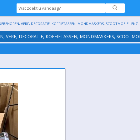
TOEBEHOREN, VERF, DECORATIE, KOFFIETASSEN, MONDMASKERS, SCOOTMOBIEL ENZ. (S
EN, VERF, DECORATIE, KOFFIETASSEN, MONDMASKERS, SCOOTMOBI