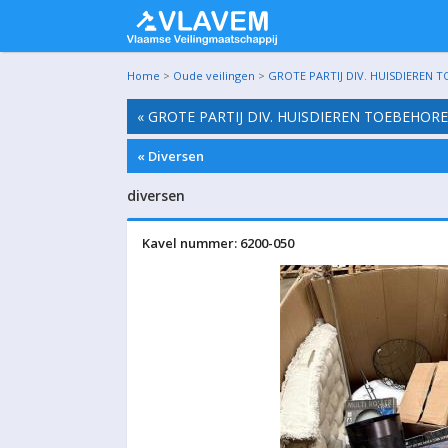
Home
>
Oude veilingen
>
GROTE PARTIJ DIV. HUISDIEREN 
« GROTE PARTIJ DIV. HUISDIEREN TOEBEHOR
« Diversen
diversen
Kavel nummer: 6200-050