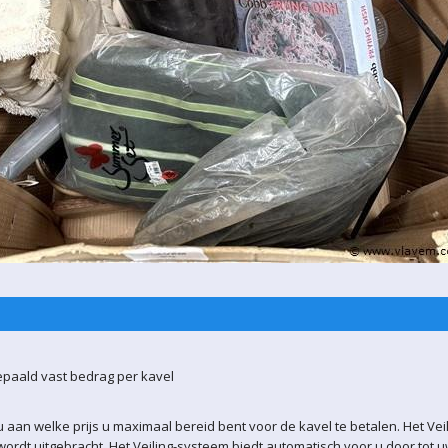
epaald vast bedrag per kavel
 aan welke prijs u maximaal bereid bent voor de kavel te betalen. Het Vei
ordt uitgebracht. Het Veiling-systeem biedt automatisch voor u door tot 