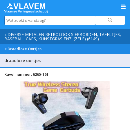
« DIVERSE METALEN RETROLOOK SIERBORDEN, TAFELTJES,
BASEBALL CAPS, KUNSTGRAS ENZ. (ZELE) (6149)
« Draadloze Oortjes
draadloze oortjes
Kavel nummer: 6265-161