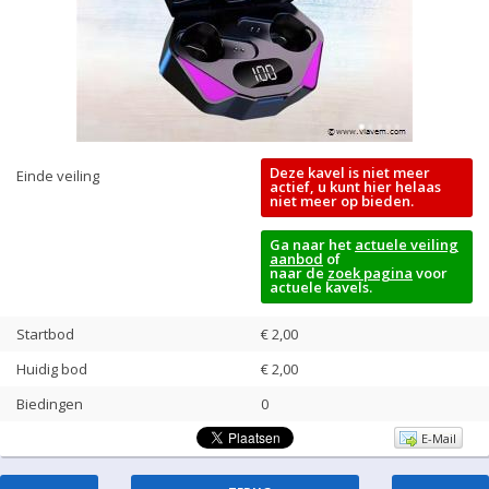
Deze kavel is niet meer
Einde veiling
actief, u kunt hier helaas
niet meer op bieden.
Ga naar het
actuele veiling
aanbod
of
naar de
zoek pagina
voor
actuele kavels.
Startbod
€ 2,00
Huidig bod
€
2,00
Biedingen
0
E-Mail