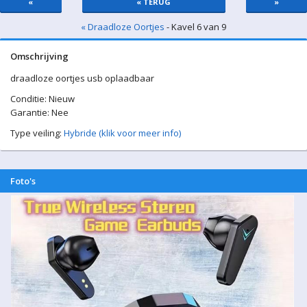
«
« TERUG
»
« Draadloze Oortjes
- Kavel 6 van 9
Omschrijving
draadloze oortjes usb oplaadbaar
Conditie: Nieuw
Garantie: Nee
Type veiling:
Hybride (klik voor meer info)
Foto's