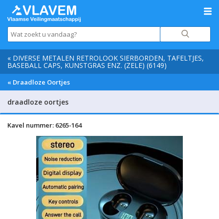
« DIVERSE METALEN RETROLOOK SIERBORDEN, TAFELTJES,
BASEBALL CAPS, KUNSTGRAS ENZ. (ZELE) (6149)
« Draadloze Oortjes
draadloze oortjes
Kavel nummer: 6265-164