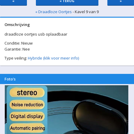
«
« TERUG
»
« Draadloze Oortjes
- Kavel 9 van 9
Omschrijving
draadloze oortjes usb oplaadbaar
Conditie: Nieuw
Garantie: Nee
Type veiling:
Hybride (klik voor meer info)
Foto's