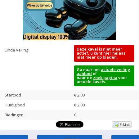
Deze kavel is niet meer
Einde veiling
actief, u kunt hier helaas
niet meer op bieden.
Ga naar het
actuele veiling
aanbod
of
naar de
zoek pagina
voor
actuele kavels.
Startbod
€ 2,00
Huidig bod
€
2,00
Biedingen
0
E-Mail