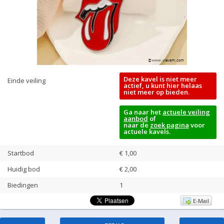
Deze kavel is niet meer
Einde veiling
actief, u kunt hier helaas
niet meer op bieden.
Ga naar het
actuele veiling
aanbod
of
naar de
zoek pagina
voor
actuele kavels.
Startbod
€ 1,00
Huidig bod
€
2,00
Biedingen
1
E-Mail