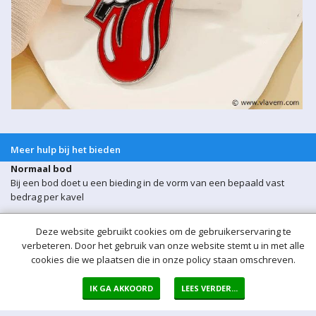
Meer hulp bij het bieden
Normaal bod
Bij een bod doet u een bieding in de vorm van een bepaald vast
bedrag per kavel
Auto bod (proxy bod)
Deze website gebruikt cookies om de gebruikerservaring te
Bij een Autobod (ook wel proxy bod genoemd) geeft u aan welke
verbeteren. Door het gebruik van onze website stemt u in met alle
prijs u maximaal bereid bent voor de kavel te betalen. Het Veiling-
cookies die we plaatsen die in onze policy staan omschreven.
systeem zorgt er voor dat na een bieding van een derde
onmiddellijk automatisch een bod voor u wordt uitgebracht. Het
Veiling-systeem biedt automatisch voor u door tot uw maximum bod
IK GA AKKOORD
LEES VERDER...
is bereikt.