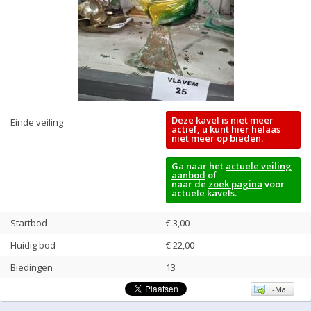
Deze kavel is niet meer
Einde veiling
actief, u kunt hier helaas
niet meer op bieden.
Ga naar het
actuele veiling
aanbod
of
naar de
zoek pagina
voor
actuele kavels.
Startbod
€ 3,00
Huidig bod
€
22,00
Biedingen
13
E-Mail