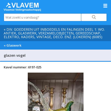
« DIV. GOEDEREN UIT INBOEDELS EN FALINGEN DEEL 1: WO.
ANTIEK, GLASWERK, VERZAMELOBJECTEN, GEREEDSCHAP,
ELEKTRO, KADERS, VINTAGE, DECO. ENZ. (LOKEREN) (6085)
« Glaswerk
glazen vogel
Kavel nummer: 6197-025