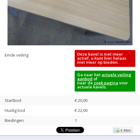
Deze kavel is niet meer
Einde veiling
actief, u kunt hier helaas
niet meer op bieden.
Ga naar het
actuele veiling
aanbod
of
naar de
zoek pagina
voor
actuele kavels.
Startbod
€ 20,00
Huidig bod
€
22,00
Biedingen
1
E-Mail