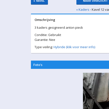
«
KAVEL
NAAR OVERZICHT
« Kaders
- Kavel 12 va
Omschrijving
3 kaders gesigneerd anton pieck
Conditie: Gebruikt
Garantie: Nee
Type veiling:
Hybride (klik voor meer info)
Foto's