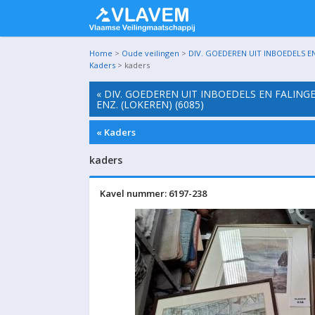
Home
>
Oude veilingen
>
DIV. GOEDEREN UIT INBOEDELS EN
Kaders
> kaders
« DIV. GOEDEREN UIT INBOEDELS EN FALING
ENZ. (LOKEREN) (6085)
« Kaders
kaders
Kavel nummer: 6197-238