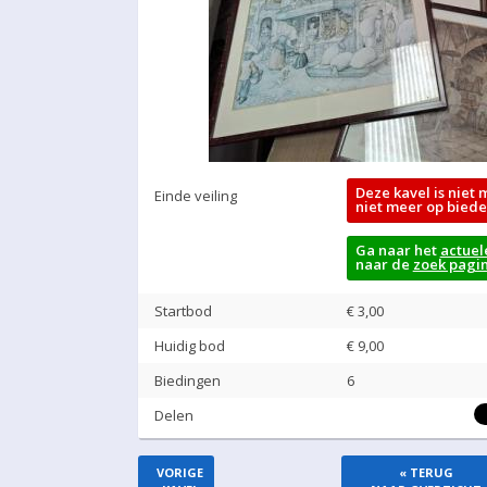
Deze kavel is niet 
Einde veiling
niet meer op biede
Ga naar het
actuel
naar de
zoek pagi
Startbod
€ 3,00
Huidig bod
€
9,00
Biedingen
6
Delen
VORIGE
« TERUG