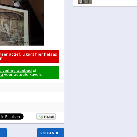
meer actief, u kunt hier helaas
n.
e veiling aanbod
of
na
voor actuele kavels.
E-Mail
VOLGENDE