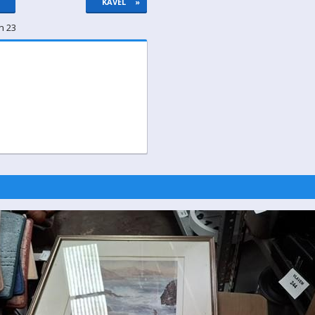
KAVEL
»
n 23