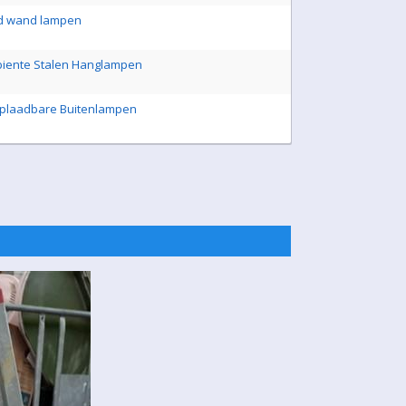
ld wand lampen
biente Stalen Hanglampen
 Oplaadbare Buitenlampen