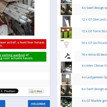
4 x Swirl design
12 x GT Slim Led 
12 x GT Torro 50
meer actief, u kunt hier helaas
50 x GT GU10 Le
n.
10 x Arina 60 des
e veiling aanbod
of
na
voor actuele kavels.
4 x Intec Climax
4 x Led Jammin O
8 x Swirl design
E-Mail
4 x GT Marble gr
VOLGENDE