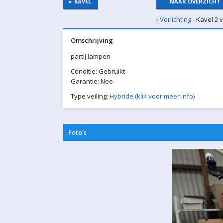
«
KAVEL
NAAR OVERZICHT
« Verlichting
- Kavel 2 
Omschrijving
partij lampen
Conditie: Gebruikt
Garantie: Nee
Type veiling:
Hybride (klik voor meer info)
Foto's