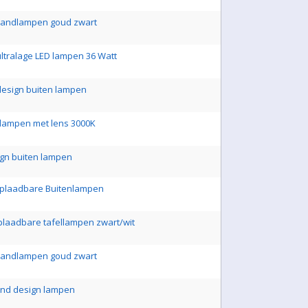
 wandlampen goud zwart
ultralage LED lampen 36 Watt
 design buiten lampen
dlampen met lens 3000K
ign buiten lampen
 Oplaadbare Buitenlampen
plaadbare tafellampen zwart/wit
 wandlampen goud zwart
ond design lampen