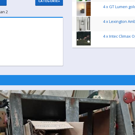
CATEGORIE
»
4 x GT Lumen go
van 2
4 x Lexington Am
4 x Intec Climax