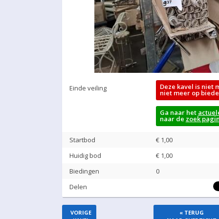
Deze kavel is niet 
Einde veiling
niet meer op biede
Ga naar het
actuel
naar de
zoek pagi
Startbod
€ 1,00
Huidig bod
€
1,00
Biedingen
0
Delen
VORIGE
« TERUG