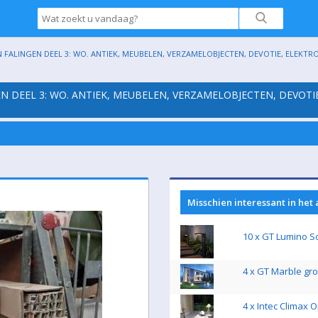
 FALINGEN DEEL 3: WO. ANTIEK, MEUBELEN, VERZAMELOBJECTEN, DEVOTIE, ELEKTRO, 
N DEEL 3: WO. ANTIEK, MEUBELEN, VERZAMELOBJECTEN, DEVOTIE
Misschien interessant in het
10 x GT Lumino S
4 x GT Marble gr
4 x Intec Climax