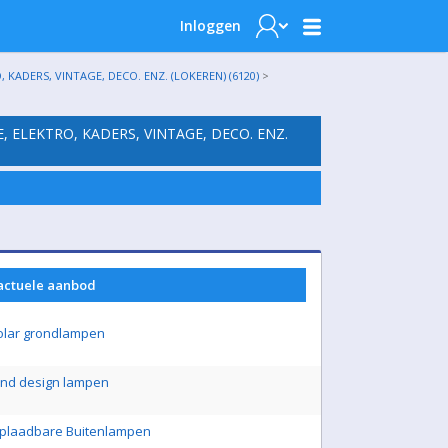
Inloggen
KADERS, VINTAGE, DECO. ENZ. (LOKEREN) (6120)
>
, ELEKTRO, KADERS, VINTAGE, DECO. ENZ.
 actuele aanbod
olar grondlampen
ond design lampen
 Oplaadbare Buitenlampen