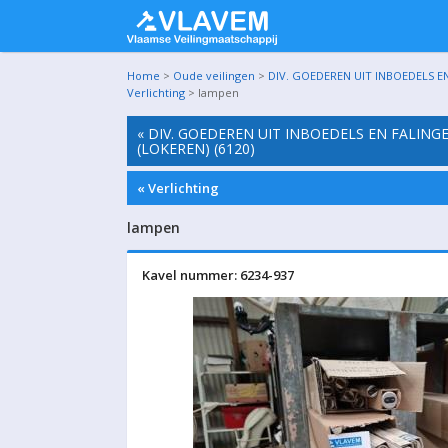
Home
>
Oude veilingen
>
DIV. GOEDEREN UIT INBOEDELS EN
Verlichting
> lampen
« DIV. GOEDEREN UIT INBOEDELS EN FALINGE
(LOKEREN) (6120)
« Verlichting
lampen
Kavel nummer: 6234-937