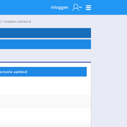
Inloggen
d
> metalen sierbord
 actuele aanbod