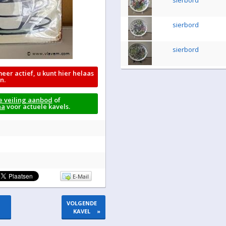
sierbord
sierbord
sierbord
meer actief, u kunt hier helaas
n.
e veiling aanbod
of
na
voor actuele kavels.
E-Mail
VOLGENDE
KAVEL
»