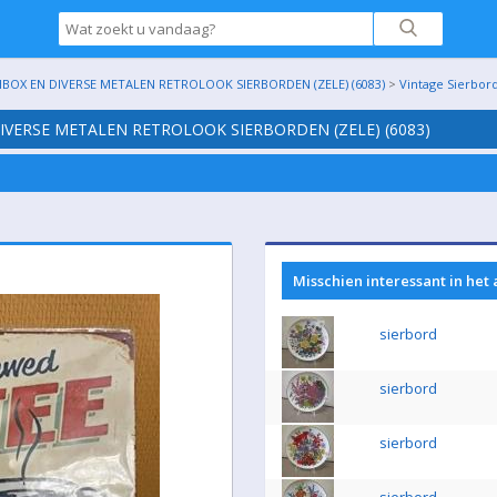
OX EN DIVERSE METALEN RETROLOOK SIERBORDEN (ZELE) (6083)
>
Vintage Sierbor
IVERSE METALEN RETROLOOK SIERBORDEN (ZELE) (6083)
Misschien interessant in het
sierbord
sierbord
sierbord