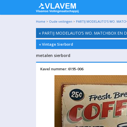
Home
>
Oude veilingen
>
PARTIJ MODELAUTO’S WO. MATCHB
« PARTIJ MODELAUTO’S WO. MATCHBOX EN D
« Vintage Sierbord
metalen sierbord
Kavel nummer: 6195-006