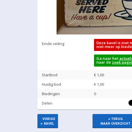
Deze kavel is niet 
Einde veiling
niet meer op biede
Ga naar het
actuel
naar de
zoek pagi
Startbod
€ 1,00
Huidig bod
€
1,00
Biedingen
0
Delen
VORIGE
« TERUG
«
KAVEL
NAAR OVERZICHT