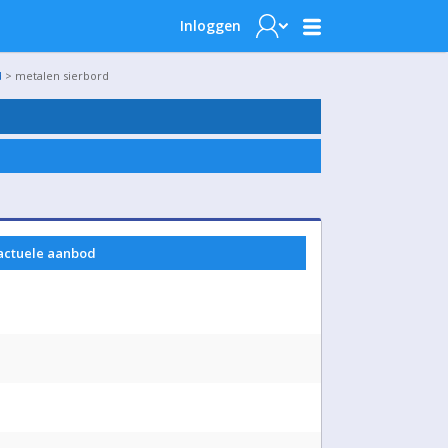
Inloggen
d
> metalen sierbord
 actuele aanbod