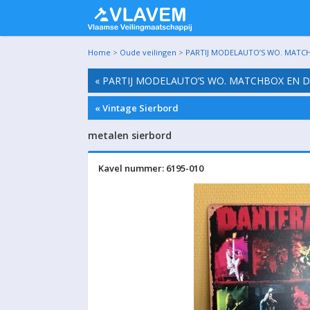
Home
>
Oude veilingen
>
PARTIJ MODELAUTO’S WO. MATCHB
« PARTIJ MODELAUTO’S WO. MATCHBOX EN D
« Vintage Sierbord
metalen sierbord
Kavel nummer: 6195-010