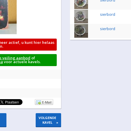
sierbord
sierbord
sierbord
meer actief, u kunt hier helaas
n.
e veiling aanbod
of
na
voor actuele kavels.
E-Mail
VOLGENDE
KAVEL
»