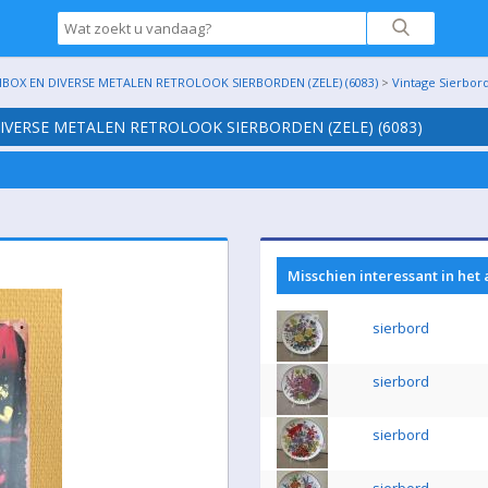
OX EN DIVERSE METALEN RETROLOOK SIERBORDEN (ZELE) (6083)
>
Vintage Sierbor
IVERSE METALEN RETROLOOK SIERBORDEN (ZELE) (6083)
Misschien interessant in het
sierbord
sierbord
sierbord