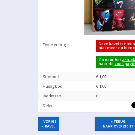
Deze kavel is niet 
Einde veiling
niet meer op biede
Ga naar het
actuel
naar de
zoek pagi
Startbod
€ 1,00
Huidig bod
€
1,00
Biedingen
0
Delen
VORIGE
« TERUG
«
KAVEL
NAAR OVERZICHT