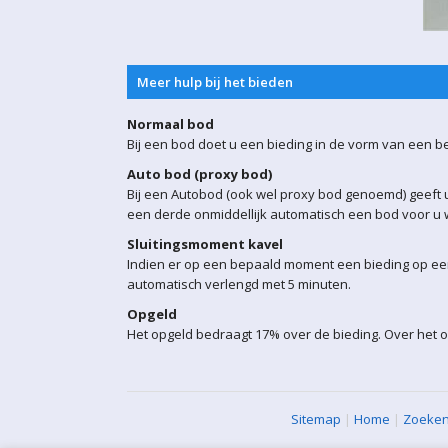
Meer hulp bij het bieden
Normaal bod
Bij een bod doet u een bieding in de vorm van een b
Auto bod (proxy bod)
Bij een Autobod (ook wel proxy bod genoemd) geeft u
een derde onmiddellijk automatisch een bod voor u w
Sluitingsmoment kavel
Indien er op een bepaald moment een bieding op een 
automatisch verlengd met 5 minuten.
Opgeld
Het opgeld bedraagt 17% over de bieding. Over het o
Sitemap
|
Home
|
Zoeke