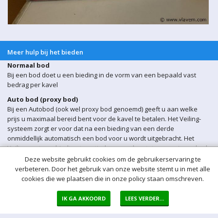
Meer hulp bij het bieden
Normaal bod
Bij een bod doet u een bieding in de vorm van een bepaald vast
bedrag per kavel
Auto bod (proxy bod)
Bij een Autobod (ook wel proxy bod genoemd) geeft u aan welke
prijs u maximaal bereid bent voor de kavel te betalen. Het Veiling-
systeem zorgt er voor dat na een bieding van een derde
onmiddellijk automatisch een bod voor u wordt uitgebracht. Het
Veiling-systeem biedt automatisch voor u door tot uw maximum bod
is bereikt.
Deze website gebruikt cookies om de gebruikerservaring te
verbeteren. Door het gebruik van onze website stemt u in met alle
Sluitingsmoment kavel
cookies die we plaatsen die in onze policy staan omschreven.
Indien er op een bepaald moment een bieding op een kavel wordt
ontvangen binnen 5 min voor sluiting van de veiling, wordt het
IK GA AKKOORD
LEES VERDER...
sluitingsmoment van de betreffende kavel automatisch verlengd
met 5 minuten.