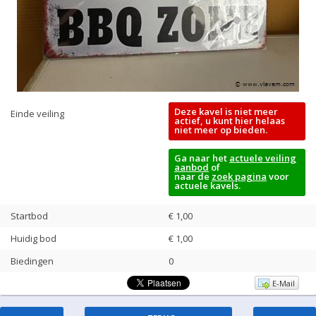
Deze kavel is niet meer
Einde veiling
actief, u kunt hier helaas
niet meer op bieden.
Ga naar het
actuele veiling
aanbod
of
naar de
zoek pagina
voor
actuele kavels.
Startbod
€ 1,00
Huidig bod
€
1,00
Biedingen
0
E-Mail