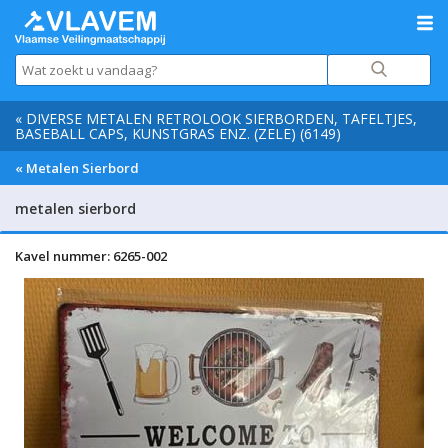
« DIVERSE METALEN RETROLOOK SIERBORDEN, TAFELTJES,
BASEBALL CAPS, KUNSTGRAS ENZ. (ZELE) (6149)
« Metalen Sierbord
metalen sierbord
Kavel nummer: 6265-002